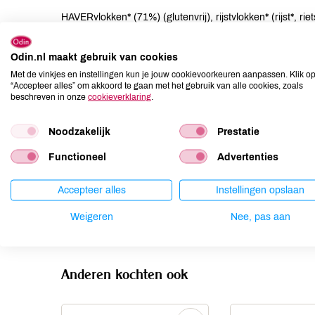
HAVERvlokken* (71%) (glutenvrij), rijstvlokken* (rijst*, riet
braamstukjes*, bosbestukjes*, aardbeistukjes*.
Odin.nl maakt gebruik van cookies
Allergenen
Met de vinkjes en instellingen kun je jouw cookievoorkeuren aanpassen. Klik o
“Accepteer alles” om akkoord te gaan met het gebruik van alle cookies, zoals
Aardnoten
niet aanwezig
beschreven in onze
cookieverklaring
.
Ei
niet aanwezig
Noodzakelijk
Prestatie
Gluten
niet aanwezig
Lactose
niet aanwezig
Functioneel
Advertenties
Lupine
kan bevatten
Accepteer alles
Instellingen opslaan
Mosterd
kan bevatten
Noten
kan bevatten
Weigeren
Nee, pas aan
Anderen kochten ook