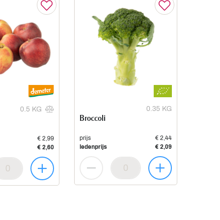
0.35 KG
0.5 KG
Broccoli
prijs
€ 2,44
€ 2,99
ledenprijs
€ 2,09
€ 2,60