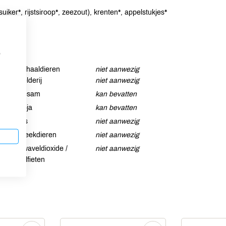
suiker*, rijstsiroop*, zeezout), krenten*, appelstukjes*
p
Schaaldieren
niet aanwezig
Selderij
niet aanwezig
Sesam
kan bevatten
Soja
kan bevatten
Vis
niet aanwezig
Weekdieren
niet aanwezig
Zwaveldioxide /
niet aanwezig
sulfieten