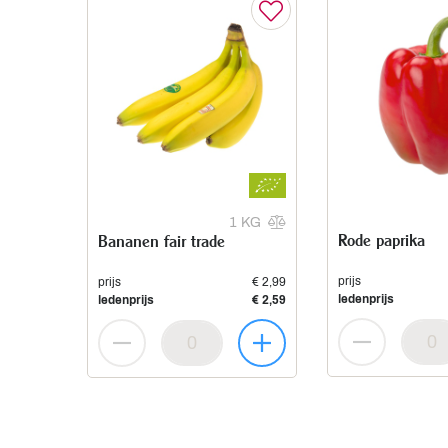
1 KG
Rode paprika
Bananen fair trade
prijs
prijs
€ 2,99
ledenprijs
ledenprijs
€ 2,59