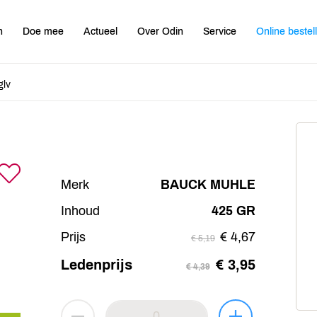
n
Doe mee
Actueel
Over Odin
Service
Online bestel
glv
Merk
BAUCK MUHLE
Inhoud
425 GR
Prijs
€ 4,67
€ 5,19
Ledenprijs
€ 3,95
€ 4,39