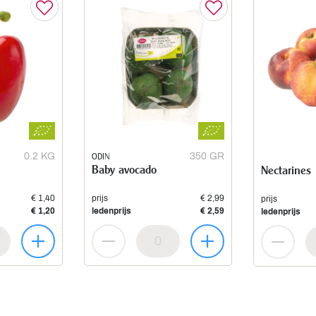
0.2 KG
ODIN
350 GR
Baby avocado
Nectarines
€ 1,40
prijs
€ 2,99
prijs
€ 1,20
ledenprijs
€ 2,59
ledenprijs