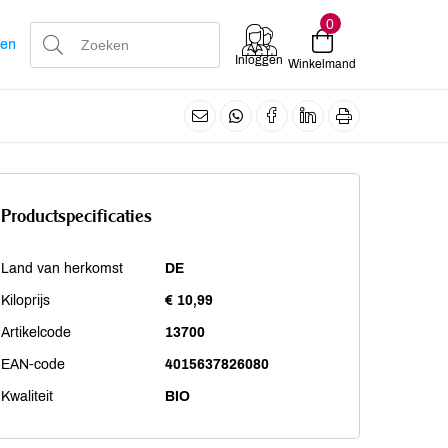
0
len
Inloggen
Winkelmand
Productspecificaties
Land van herkomst
DE
Kiloprijs
€ 10,99
Artikelcode
13700
EAN-code
4015637826080
Kwaliteit
BIO