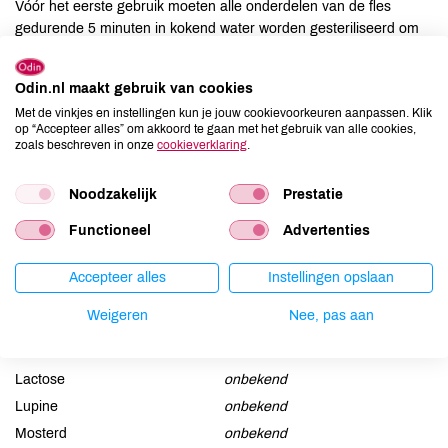
Vóór het eerste gebruik moeten alle onderdelen van de fles
gedurende 5 minuten in kokend water worden gesteriliseerd om
de hygiëne te garanderen.
Odin.nl maakt gebruik van cookies
Suggesties
Met de vinkjes en instellingen kun je jouw cookievoorkeuren aanpassen. Klik
op “Accepteer alles” om akkoord te gaan met het gebruik van alle cookies,
Was het product voor gebruik, bij het kleinste teken dat uw
zoals beschreven in onze
cookieverklaring
.
product kapot is of dat er sprake is van slijtage, wordt er
geadviseerd dat u het product wegggooit en dat u een nieuwe fles
Noodzakelijk
Prestatie
koopt.
Functioneel
Advertenties
Allergenen
Accepteer alles
Instellingen opslaan
Aardnoten
onbekend
Weigeren
Nee, pas aan
Ei
onbekend
Gluten
onbekend
Lactose
onbekend
Lupine
onbekend
Mosterd
onbekend