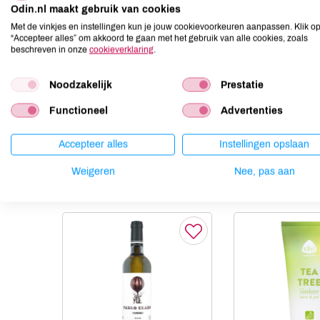
Aardnoten
niet aanwezig
Odin.nl maakt gebruik van cookies
Ei
niet aanwezig
Met de vinkjes en instellingen kun je jouw cookievoorkeuren aanpassen. Klik o
“Accepteer alles” om akkoord te gaan met het gebruik van alle cookies, zoals
Gluten
niet aanwezig
beschreven in onze
cookieverklaring
.
Lactose
niet aanwezig
Lupine
niet aanwezig
Noodzakelijk
Prestatie
Mosterd
niet aanwezig
Functioneel
Advertenties
Noten
niet aanwezig
Accepteer alles
Instellingen opslaan
Weigeren
Nee, pas aan
Anderen kochten ook