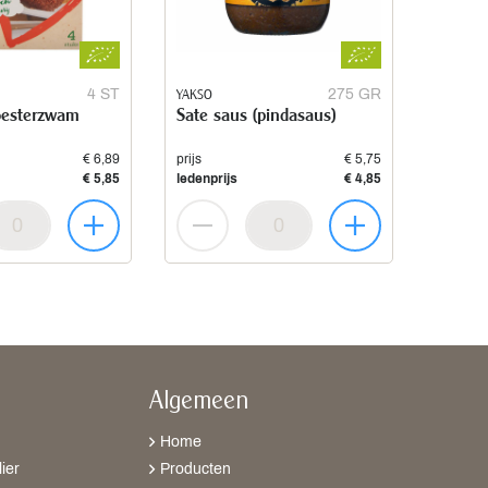
4 ST
YAKSO
275 GR
oesterzwam
Sate saus (pindasaus)
€ 6,89
prijs
€ 5,75
€ 5,85
ledenprijs
€ 4,85
Algemeen
Home
ier
Producten