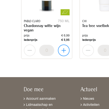
PABLO CLARO
750 ML
CHI
Chardonnay witte wijn
Tea tree voetbot
vegan
prijs
€ 6,99
prijs
ledenprijs
€ 5,95
ledenprijs
Doe mee
Actueel
Account aanmaken
Nieuws
Lidmaatschap en
Activiteiten