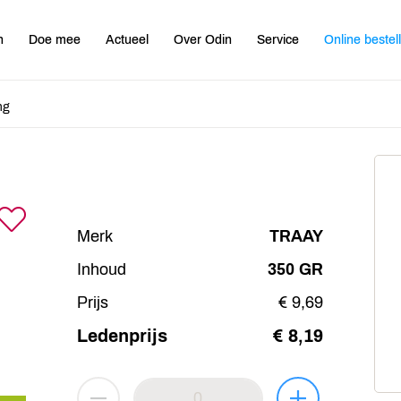
n
Doe mee
Actueel
Over Odin
Service
Online bestel
ng
Merk
TRAAY
Inhoud
350 GR
Prijs
€ 9,69
Ledenprijs
€ 8,19