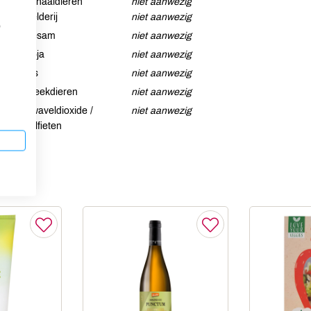
Schaaldieren
niet aanwezig
Selderij
niet aanwezig
p
Sesam
niet aanwezig
Soja
niet aanwezig
Vis
niet aanwezig
Weekdieren
niet aanwezig
Zwaveldioxide /
niet aanwezig
sulfieten