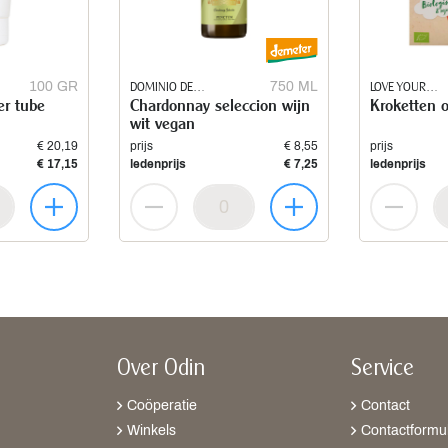
100 GR
DOMINIO DE
750 ML
LOVE YOUR
er tube
Chardonnay seleccion wijn
Kroketten 
PUNCTUM
VEGGIES
wit vegan
€ 20,19
prijs
€ 8,55
prijs
€ 17,15
ledenprijs
€ 7,25
ledenprijs
Over Odin
Service
Coöperatie
Contact
Winkels
Contactformul