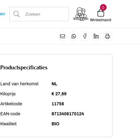
0
len
Inloggen
Winkelmand
Productspecificaties
Land van herkomst
NL
Kiloprijs
€ 27,69
Artikelcode
11756
EAN-code
8713406170124
Kwaliteit
BIO