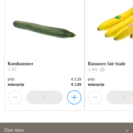
Komkommer
Bananen fair trade
1 ST
1 KG
prijs
€ 2,29
prijs
ledenprijs
€ 1,99
ledenprijs
Doe mee