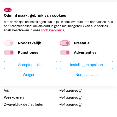
Allergenen
Aardnoten
niet aanwezig
Odin.nl maakt gebruik van cookies
Ei
niet aanwezig
Met de vinkjes en instellingen kun je jouw cookievoorkeuren aanpassen. Klik
op “Accepteer alles” om akkoord te gaan met het gebruik van alle cookies,
Gluten
niet aanwezig
zoals beschreven in onze
cookieverklaring
.
Lactose
aanwezig
Lupine
niet aanwezig
Noodzakelijk
Prestatie
Mosterd
niet aanwezig
Functioneel
Advertenties
Noten
niet aanwezig
Schaaldieren
niet aanwezig
Accepteer alles
Instellingen opslaan
Selderij
niet aanwezig
Weigeren
Nee, pas aan
Sesam
niet aanwezig
Soja
niet aanwezig
Vis
niet aanwezig
Weekdieren
niet aanwezig
Zwaveldioxide / sulfieten
niet aanwezig