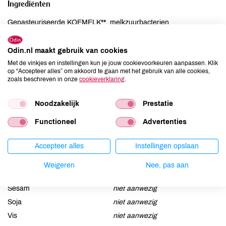
Ingrediënten
Gepasteuriseerde KOEMELK**, melkzuurbacterien.
Allergenen
Odin.nl maakt gebruik van cookies
Met de vinkjes en instellingen kun je jouw cookievoorkeuren aanpassen. Klik
Aardnoten
niet aanwezig
op “Accepteer alles” om akkoord te gaan met het gebruik van alle cookies,
zoals beschreven in onze
cookieverklaring
.
Ei
niet aanwezig
Gluten
niet aanwezig
Noodzakelijk
Prestatie
Lactose
niet aanwezig
Functioneel
Advertenties
Lupine
niet aanwezig
Mosterd
niet aanwezig
Accepteer alles
Instellingen opslaan
Noten
niet aanwezig
Schaaldieren
niet aanwezig
Weigeren
Nee, pas aan
Selderij
niet aanwezig
Sesam
niet aanwezig
Soja
niet aanwezig
Vis
niet aanwezig