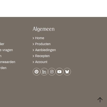
Algemeen
Home
ier
Producten
e vragen
Aanbiedingen
n
Recepten
orwaarden
Account
rden