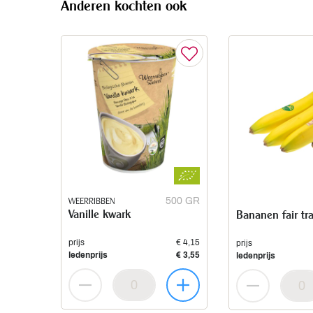
Anderen kochten ook
WEERRIBBEN
500 GR
Vanille kwark
Bananen fair tr
prijs
€ 4,15
prijs
ledenprijs
€ 3,55
ledenprijs