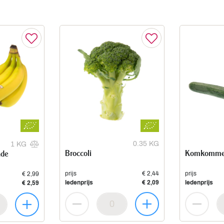
0.35 KG
1 KG
Broccoli
Komkomme
ade
prijs
€ 2,44
prijs
€ 2,99
ledenprijs
€ 2,09
ledenprijs
€ 2,59