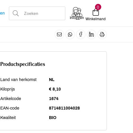
0
len
Inloggen
Winkelmand
Productspecificaties
Land van herkomst
NL
Kiloprijs
€ 8,10
Artikelcode
1674
EAN-code
8714811004028
Kwaliteit
BIO