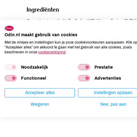
Ingrediënten
Gepasteuriseerde Halfvolle koeMELK*, aardbeien (5,7%)*, 
(MAISzetmeel* en pectine), , vlierbessensap*, natuurlijk 
cremoris, Leuconostoc ssp.), Vegetarisch stremsel.
Odin.nl maakt gebruik van cookies
Met de vinkjes en instellingen kun je jouw cookievoorkeuren aanpassen. Klik o
“Accepteer alles” om akkoord te gaan met het gebruik van alle cookies, zoals
Allergenen
beschreven in onze
cookieverklaring
.
Aardnoten
niet aanwezig
Noodzakelijk
Prestatie
Ei
niet aanwezig
Functioneel
Advertenties
Gluten
kan bevatten
Lactose
aanwezig
Accepteer alles
Instellingen opslaan
Lupine
niet aanwezig
Mosterd
niet aanwezig
Weigeren
Nee, pas aan
Noten
niet aanwezig