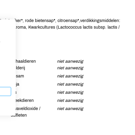
rietsuiker*, rode bietensap*, citroensap*,verdikkingsmiddelen:
aardbei aroma, Kwarkcultures (Lactococcus lactis subsp. lactis /
p
Schaaldieren
niet aanwezig
Selderij
niet aanwezig
Sesam
niet aanwezig
Soja
niet aanwezig
Vis
niet aanwezig
Weekdieren
niet aanwezig
Zwaveldioxide /
niet aanwezig
sulfieten