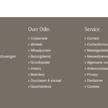
Over Odin
Service
Coöperatie
Contact
Winkels
Contactformul
Afhaalpunten
Meestgesteld
schuwingen
Bezorgdienst
Nieuwsbrieve
Groothandel
Algemene vo
Imkerij
Actievoorwaa
Boerderij
Privacy
Duurzaam & sociaal
Disclaimer
Geschiedenis
Cookies