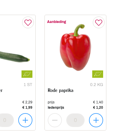
Aanbieding
1 ST
0.2 KG
r
Rode paprika
€ 2,29
prijs
€ 1,40
€ 1,99
ledenprijs
€ 1,20