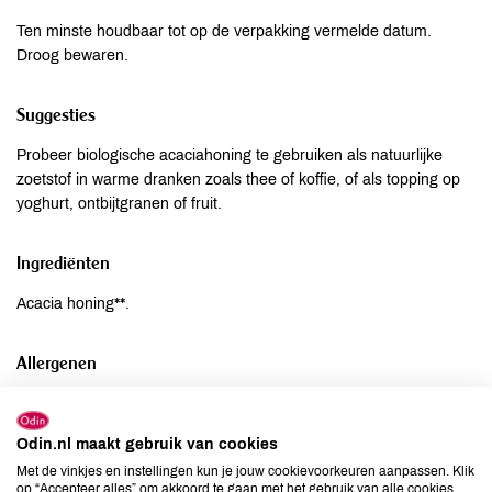
Ten minste houdbaar tot op de verpakking vermelde datum.
Droog bewaren.
Suggesties
Probeer biologische acaciahoning te gebruiken als natuurlijke
zoetstof in warme dranken zoals thee of koffie, of als topping op
yoghurt, ontbijtgranen of fruit.
Ingrediënten
Acacia honing**.
Allergenen
Aardnoten
niet aanwezig
Ei
niet aanwezig
Odin.nl maakt gebruik van cookies
Gluten
niet aanwezig
Met de vinkjes en instellingen kun je jouw cookievoorkeuren aanpassen. Klik
op “Accepteer alles” om akkoord te gaan met het gebruik van alle cookies,