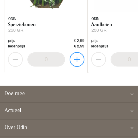
ODIN
ODIN
Sperziebonen
Aardbeien
250 GR
250 GR
prijs
€ 2,99
prijs
ledenprijs
€ 2,59
ledenprijs
Doe mee
Actueel
Over Odin