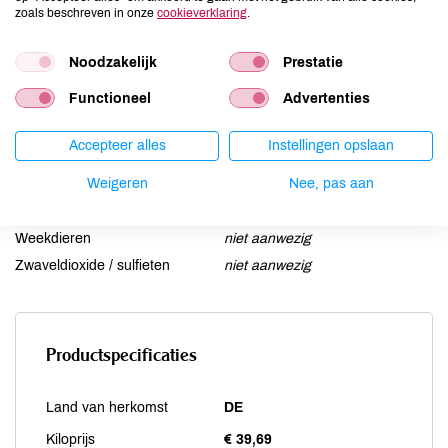
Lactose
niet aanwezig
zoals beschreven in onze
cookieverklaring
.
Lupine
niet aanwezig
Mosterd
niet aanwezig
Noodzakelijk
Prestatie
Noten
niet aanwezig
Functioneel
Advertenties
Schaaldieren
niet aanwezig
Selderij
niet aanwezig
Accepteer alles
Instellingen opslaan
Sesam
niet aanwezig
Weigeren
Nee, pas aan
Soja
niet aanwezig
Vis
niet aanwezig
Weekdieren
niet aanwezig
Zwaveldioxide / sulfieten
niet aanwezig
Productspecificaties
Land van herkomst
DE
Kiloprijs
€ 39,69