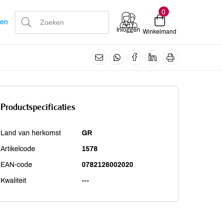
0
len
Inloggen
Winkelmand
Productspecificaties
Land van herkomst
GR
Artikelcode
1578
EAN-code
0782126002020
Kwaliteit
---