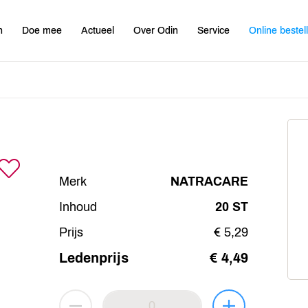
n
Doe mee
Actueel
Over Odin
Service
Online bestel
Merk
NATRACARE
Inhoud
20 ST
Prijs
€ 5,29
Ledenprijs
€ 4,49