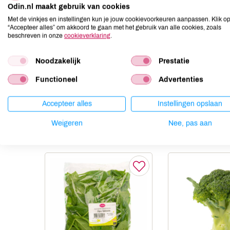
Aardnoten
onbekend
Odin.nl maakt gebruik van cookies
Ei
onbekend
Met de vinkjes en instellingen kun je jouw cookievoorkeuren aanpassen. Klik o
“Accepteer alles” om akkoord te gaan met het gebruik van alle cookies, zoals
Gluten
onbekend
beschreven in onze
cookieverklaring
.
Lactose
onbekend
Lupine
onbekend
Noodzakelijk
Prestatie
Mosterd
onbekend
Functioneel
Advertenties
Noten
onbekend
Accepteer alles
Instellingen opslaan
Weigeren
Nee, pas aan
Anderen kochten ook