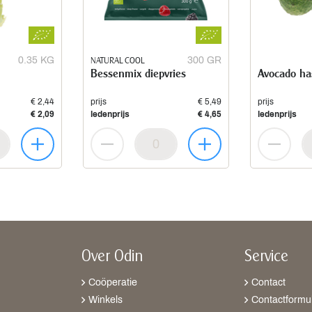
0.35 KG
NATURAL COOL
300 GR
Bessenmix diepvries
Avocado ha
€ 2,44
prijs
€ 5,49
prijs
€ 2,09
ledenprijs
€ 4,65
ledenprijs
Over Odin
Service
Coöperatie
Contact
Winkels
Contactformul