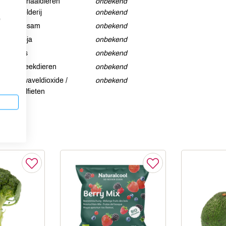
Schaaldieren
onbekend
Selderij
onbekend
p
Sesam
onbekend
Soja
onbekend
Vis
onbekend
Weekdieren
onbekend
Zwaveldioxide /
onbekend
sulfieten