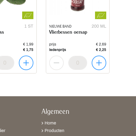
1 ST
NIEUWE BAND
200 ML
ss
Vlierbessen oersap
€ 1,99
prijs
€ 2,69
€ 1,75
ledenprijs
€ 2,25
Algemeen
Home
ier
Producten