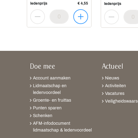
ledenprijs
€ 4,55
ledenprijs
Doe mee
Actueel
Account aanmaken
Nieuws
Lidmaatschap en
Activiteiten
ledenvoordeel
Vacatures
Groente- en fruittas
Veiligheidswaar
Punten sparen
Schenken
AFM-infodocument
lidmaatschap & ledenvoordeel