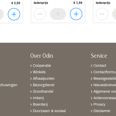
ledenprijs
€ 1,99
ledenprijs
€ 2,59
Over Odin
Service
Coöperatie
Contact
Winkels
Contactformul
Afhaalpunten
Meestgesteld
schuwingen
Bezorgdienst
Nieuwsbrieve
Groothandel
Algemene vo
Imkerij
Actievoorwaa
Boerderij
Privacy
Duurzaam & sociaal
Disclaimer