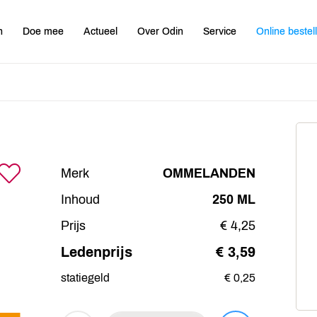
n
Doe mee
Actueel
Over Odin
Service
Online bestel
Merk
OMMELANDEN
Inhoud
250 ML
Prijs
€ 4,25
Ledenprijs
€ 3,59
statiegeld
€ 0,25