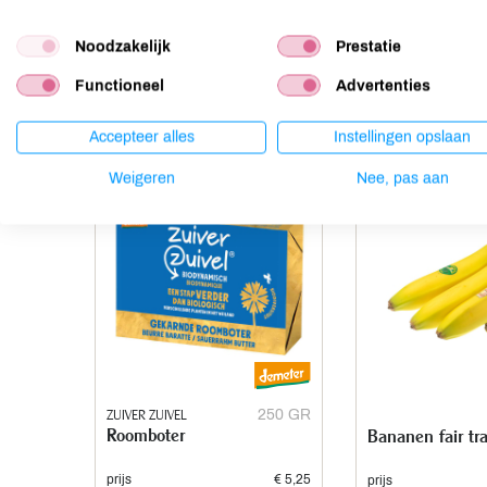
Noten
niet aanwezig
Noodzakelijk
Prestatie
Functioneel
Advertenties
Anderen kochten ook
Accepteer alles
Instellingen opslaan
Weigeren
Nee, pas aan
ZUIVER ZUIVEL
250 GR
Roomboter
Bananen fair tr
prijs
€ 5,25
prijs