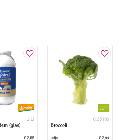
1 LI
0.35 KG
dem (glas)
Broccoli
€ 2,95
prijs
€ 2,44