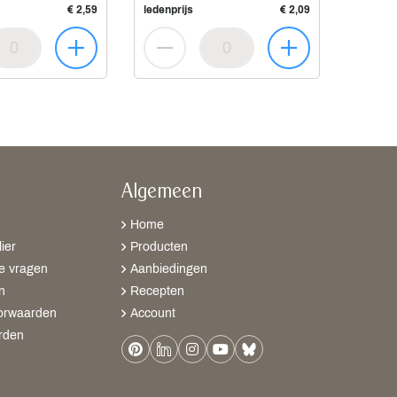
€ 2,59
ledenprijs
€ 2,09
Algemeen
Home
ier
Producten
e vragen
Aanbiedingen
n
Recepten
orwaarden
Account
rden