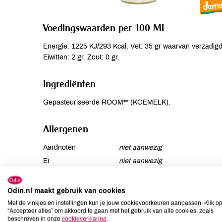
Voedingswaarden per 100 ML
Energie: 1225 KJ/293 Kcal. Vet: 35 gr waarvan verzadigde
Eiwitten: 2 gr. Zout: 0 gr.
Ingrediënten
Gepasteuriseerde ROOM** (KOEMELK).
Allergenen
Aardnoten
niet aanwezig
Ei
niet aanwezig
Gluten
niet aanwezig
Lactose
aanwezig
Odin.nl maakt gebruik van cookies
Lupine
niet aanwezig
Met de vinkjes en instellingen kun je jouw cookievoorkeuren aanpassen. Klik o
“Accepteer alles” om akkoord te gaan met het gebruik van alle cookies, zoals
Mosterd
niet aanwezig
beschreven in onze
cookieverklaring
.