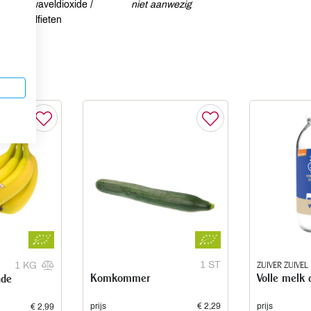
Zwaveldioxide /
niet aanwezig
sulfieten
1 ST
ZUIVER ZUIVEL
1 KG
Komkommer
Volle melk 
ade
prijs
€ 2,29
prijs
€ 2,99