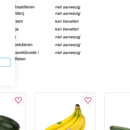
Schaaldieren
niet aanwezig
Selderij
niet aanwezig
p
Sesam
kan bevatten
Soja
kan bevatten
Vis
niet aanwezig
Weekdieren
niet aanwezig
Zwaveldioxide /
niet aanwezig
sulfieten