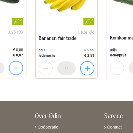
0.25 KG
1 KG
Komkomme
Bananen fair trade
€ 0,99
prijs
prijs
€ 2,99
€ 0,87
ledenprijs
ledenprijs
€ 2,59
Over Odin
Service
Coöperatie
Contact