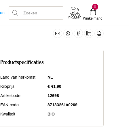
0
len
Inloggen
Winkelmand
Productspecificaties
Land van herkomst
NL
Kiloprijs
€ 41,90
Artikelcode
12698
EAN-code
8713326140269
Kwaliteit
BIO