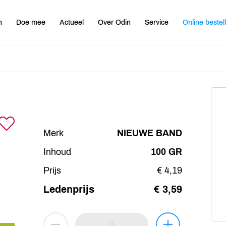
n
Doe mee
Actueel
Over Odin
Service
Online bestel
Merk
NIEUWE BAND
Inhoud
100 GR
Prijs
€ 4,19
Ledenprijs
€ 3,59