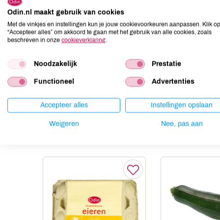
Odin.nl maakt gebruik van cookies
Aardnoten
niet aanwezig
Met de vinkjes en instellingen kun je jouw cookievoorkeuren aanpassen. Klik o
Ei
niet aanwezig
“Accepteer alles” om akkoord te gaan met het gebruik van alle cookies, zoals
Gluten
kan bevatten
beschreven in onze
cookieverklaring
.
Lactose
niet aanwezig
Noodzakelijk
Prestatie
Lupine
niet aanwezig
Mosterd
niet aanwezig
Functioneel
Advertenties
Noten
aanwezig
Accepteer alles
Instellingen opslaan
Weigeren
Nee, pas aan
Anderen kochten ook