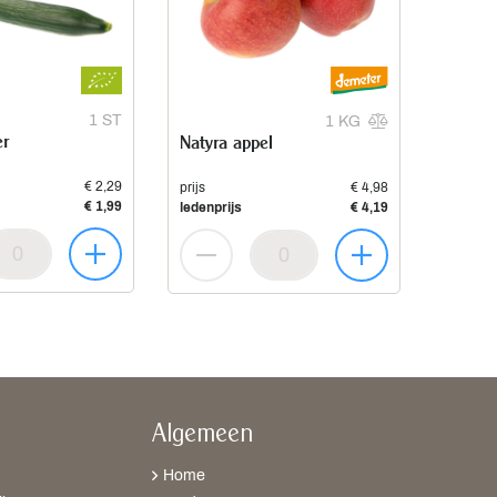
1 ST
1 KG
r
Natyra appel
€ 2,29
prijs
€ 4,98
€ 1,99
ledenprijs
€ 4,19
Algemeen
Home