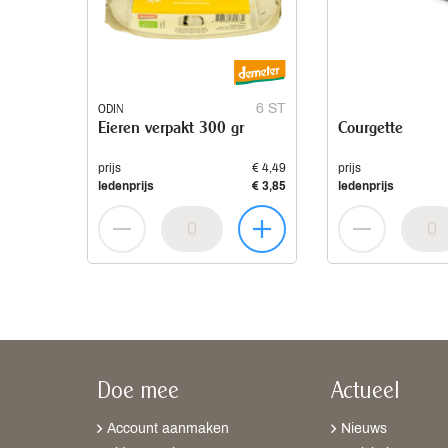
ODIN
6 ST
Eieren verpakt 300 gr
Courgette
prijs
€ 4,49
prijs
ledenprijs
€ 3,85
ledenprijs
Doe mee
Actueel
Account aanmaken
Nieuws