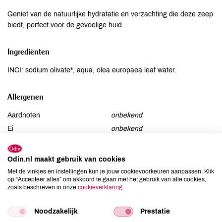
Geniet van de natuurlijke hydratatie en verzachting die deze zeep
biedt, perfect voor de gevoelige huid.
Ingrediënten
INCI: sodium olivate*, aqua, olea europaea leaf water.
Allergenen
Aardnoten
onbekend
Ei
onbekend
Gluten
onbekend
Lactose
onbekend
Odin.nl maakt gebruik van cookies
Lupine
onbekend
Met de vinkjes en instellingen kun je jouw cookievoorkeuren aanpassen. Klik
op “Accepteer alles” om akkoord te gaan met het gebruik van alle cookies,
Mosterd
onbekend
zoals beschreven in onze
cookieverklaring
.
Noten
onbekend
Schaaldieren
onbekend
Noodzakelijk
Prestatie
Selderij
onbekend