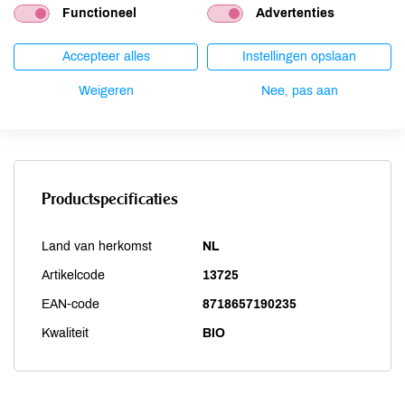
Functioneel
Advertenties
Sesam
onbekend
Soja
onbekend
Accepteer alles
Instellingen opslaan
Vis
onbekend
Weigeren
Nee, pas aan
Weekdieren
onbekend
Zwaveldioxide / sulfieten
onbekend
Productspecificaties
Land van herkomst
NL
Artikelcode
13725
EAN-code
8718657190235
Kwaliteit
BIO