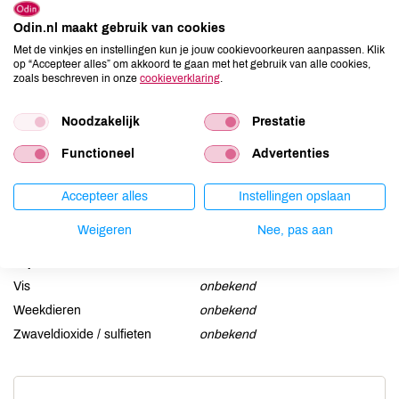
Aardnoten
onbekend
Odin.nl maakt gebruik van cookies
Met de vinkjes en instellingen kun je jouw cookievoorkeuren aanpassen. Klik
Ei
onbekend
op “Accepteer alles” om akkoord te gaan met het gebruik van alle cookies,
Gluten
onbekend
zoals beschreven in onze
cookieverklaring
.
Lactose
onbekend
Noodzakelijk
Prestatie
Lupine
onbekend
Mosterd
onbekend
Functioneel
Advertenties
Noten
onbekend
Schaaldieren
onbekend
Accepteer alles
Instellingen opslaan
Selderij
onbekend
Weigeren
Nee, pas aan
Sesam
onbekend
Soja
onbekend
Vis
onbekend
Weekdieren
onbekend
Zwaveldioxide / sulfieten
onbekend