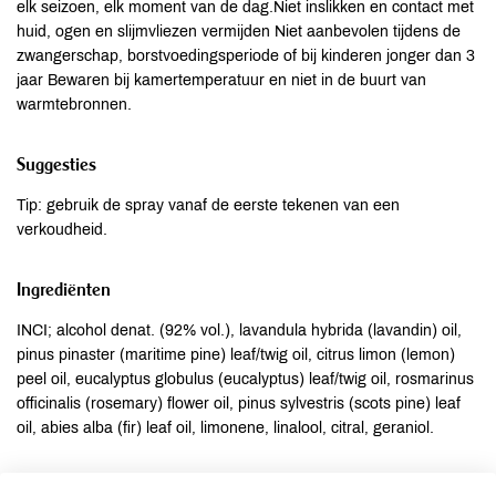
elk seizoen, elk moment van de dag.Niet inslikken en contact met
huid, ogen en slijmvliezen vermijden Niet aanbevolen tijdens de
zwangerschap, borstvoedingsperiode of bij kinderen jonger dan 3
jaar Bewaren bij kamertemperatuur en niet in de buurt van
warmtebronnen.
Suggesties
Tip: gebruik de spray vanaf de eerste tekenen van een
verkoudheid.
Ingrediënten
INCI; alcohol denat. (92% vol.), lavandula hybrida (lavandin) oil,
pinus pinaster (maritime pine) leaf/twig oil, citrus limon (lemon)
peel oil, eucalyptus globulus (eucalyptus) leaf/twig oil, rosmarinus
officinalis (rosemary) flower oil, pinus sylvestris (scots pine) leaf
oil, abies alba (fir) leaf oil, limonene, linalool, citral, geraniol.
Allergenen