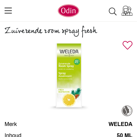
Zuiverende room spray fresh
Merk
WELEDA
Inhoud
50 ML