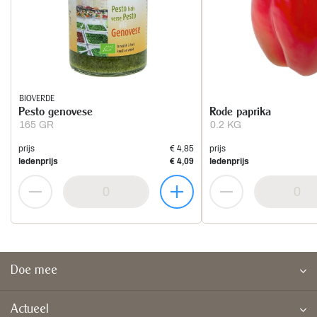
BIOVERDE
Pesto genovese
Rode paprika
165 GR
0.2 KG
prijs
€ 4,85
prijs
ledenprijs
€ 4,09
ledenprijs
Doe mee
Actueel