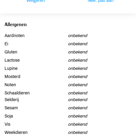
Weigeren
Nee, pas aan
Tocopherol, Glucose, Mannitol, Parfum, Citral, Coumarin,
Geraniol, Limonene, Linalool
Allergenen
Aardnoten
onbekend
Ei
onbekend
Gluten
onbekend
Lactose
onbekend
Lupine
onbekend
Mosterd
onbekend
Noten
onbekend
Schaaldieren
onbekend
Selderij
onbekend
Sesam
onbekend
Soja
onbekend
Vis
onbekend
Weekdieren
onbekend