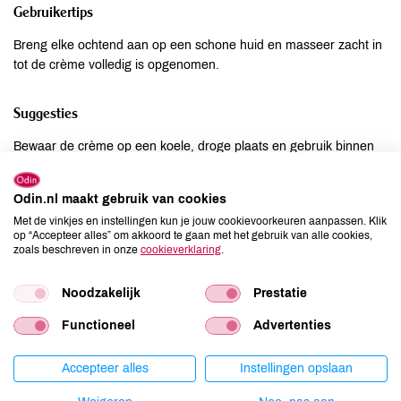
Gebruikertips
Breng elke ochtend aan op een schone huid en masseer zacht in
tot de crème volledig is opgenomen.
Suggesties
Bewaar de crème op een koele, droge plaats en gebruik binnen
12 maanden na opening voor optimale werking en kwaliteit.
Odin.nl maakt gebruik van cookies
Ingrediënten
Met de vinkjes en instellingen kun je jouw cookievoorkeuren aanpassen. Klik
op “Accepteer alles” om akkoord te gaan met het gebruik van alle cookies,
INCI: Aqua, Glycine Soja Oil, Glyceryl Stearate SE, Aloe
zoals beschreven in onze
cookieverklaring
.
Barbadensis Leaf Juice, Alcohol, Glycerin, Butyrospermum Parkii
Butter, Betaine, Sorbitol, Theobroma Grandiflorum Seed Butter,
Noodzakelijk
Prestatie
Camellia Oleifera Seed Oil, Caprylic/Capric Triglyceride, Olea
Functioneel
Advertenties
Europaea Fruit Extract, Valeriana Celtica Extract, Alaria Esculenta
Extract, Linoleic Acid, Linolenic Acid, Beta Vulgaris Root Extract,
Hydrolyzed Corn Starch, Phragmites Kharka Extract, Poria Cocos
Accepteer alles
Instellingen opslaan
Extract, Rosmarinus Officinalis Leaf Extract, Oryzanol,