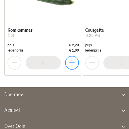
Komkommer
Courgette
1 ST
0.25 KG
prijs
€ 2,29
prijs
ledenprijs
€ 1,99
ledenprijs
Doe mee
Actueel
Over Odin