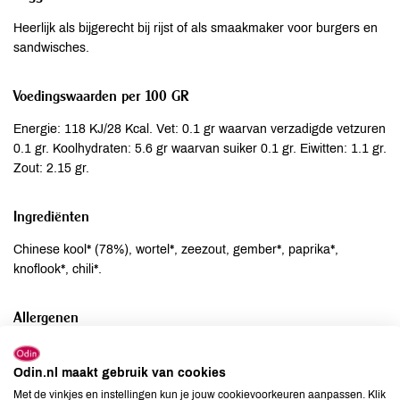
Heerlijk als bijgerecht bij rijst of als smaakmaker voor burgers en
sandwisches.
Voedingswaarden per 100 GR
Energie: 118 KJ/28 Kcal. Vet: 0.1 gr waarvan verzadigde vetzuren
0.1 gr. Koolhydraten: 5.6 gr waarvan suiker 0.1 gr. Eiwitten: 1.1 gr.
Zout: 2.15 gr.
Ingrediënten
Chinese kool* (78%), wortel*, zeezout, gember*, paprika*,
knoflook*, chili*.
Allergenen
Aardnoten
niet aanwezig
Odin.nl maakt gebruik van cookies
Ei
niet aanwezig
Met de vinkjes en instellingen kun je jouw cookievoorkeuren aanpassen. Klik
Gluten
niet aanwezig