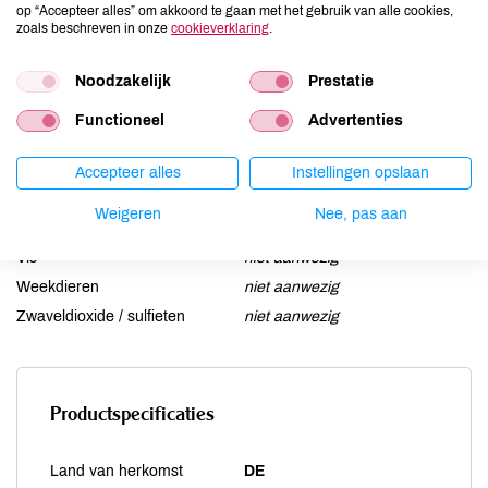
op “Accepteer alles” om akkoord te gaan met het gebruik van alle cookies,
Lactose
niet aanwezig
zoals beschreven in onze
cookieverklaring
.
Lupine
niet aanwezig
Noodzakelijk
Prestatie
Mosterd
niet aanwezig
Noten
niet aanwezig
Functioneel
Advertenties
Schaaldieren
niet aanwezig
Selderij
niet aanwezig
Accepteer alles
Instellingen opslaan
Sesam
niet aanwezig
Weigeren
Nee, pas aan
Soja
niet aanwezig
Vis
niet aanwezig
Weekdieren
niet aanwezig
Zwaveldioxide / sulfieten
niet aanwezig
Productspecificaties
Land van herkomst
DE