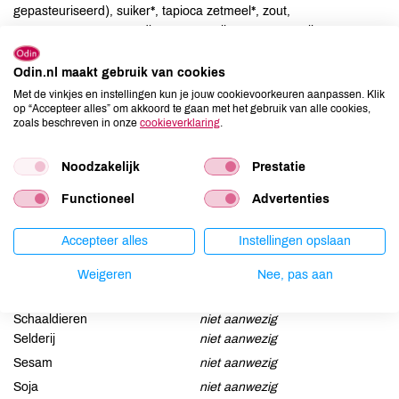
gepasteuriseerd), suiker*, tapioca zetmeel*, zout,
MOSTERDMEEL*, voedingszuur, melkzuur, rozemarijnextract*,
verdikkingsmiddel: guarpitmeel*, specerijen*, natuurlijk aroma
(MOSTERD), paprikaolie.
Odin.nl maakt gebruik van cookies
Met de vinkjes en instellingen kun je jouw cookievoorkeuren aanpassen. Klik
op “Accepteer alles” om akkoord te gaan met het gebruik van alle cookies,
Allergenen
zoals beschreven in onze
cookieverklaring
.
Aardnoten
niet aanwezig
Noodzakelijk
Prestatie
Ei
aanwezig
Functioneel
Advertenties
Gluten
niet aanwezig
Lactose
niet aanwezig
Accepteer alles
Instellingen opslaan
Lupine
niet aanwezig
Mosterd
aanwezig
Weigeren
Nee, pas aan
Noten
niet aanwezig
Schaaldieren
niet aanwezig
Selderij
niet aanwezig
Sesam
niet aanwezig
Soja
niet aanwezig