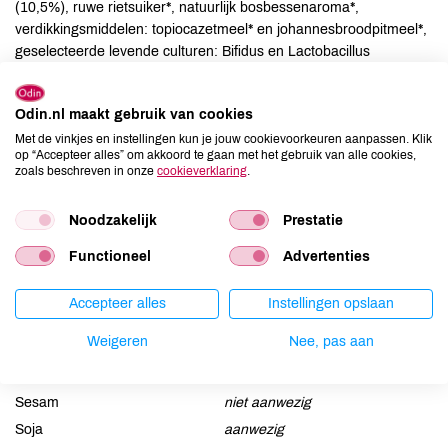
(10,5%), ruwe rietsuiker*, natuurlijk bosbessenaroma*,
verdikkingsmiddelen: topiocazetmeel* en johannesbroodpitmeel*,
geselecteerde levende culturen: Bifidus en Lactobacillus
acidophilus.
Odin.nl maakt gebruik van cookies
Allergenen
Met de vinkjes en instellingen kun je jouw cookievoorkeuren aanpassen. Klik
op “Accepteer alles” om akkoord te gaan met het gebruik van alle cookies,
Aardnoten
niet aanwezig
zoals beschreven in onze
cookieverklaring
.
Ei
niet aanwezig
Gluten
niet aanwezig
Noodzakelijk
Prestatie
Lactose
niet aanwezig
Functioneel
Advertenties
Lupine
niet aanwezig
Mosterd
niet aanwezig
Accepteer alles
Instellingen opslaan
Noten
niet aanwezig
Weigeren
Nee, pas aan
Schaaldieren
niet aanwezig
Selderij
niet aanwezig
Sesam
niet aanwezig
Soja
aanwezig