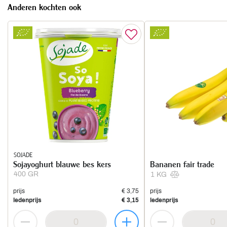
Anderen kochten ook
SOJADE
Sojayoghurt blauwe bes kers
Bananen fair trade
400 GR
1 KG
prijs
€ 3,75
prijs
ledenprijs
€ 3,15
ledenprijs