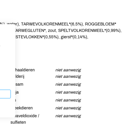
3%), water), TARWEVOLKORENMEEL*(6,5%), ROGGEBLOEM*
empitten*, TARWEGLUTEN*, zout, SPELTVOLKORENMEEL*(0,99%),
), GERSTEVLOKKEN*(0,55%), gierst*(0,14%),
p
Schaaldieren
niet aanwezig
Selderij
niet aanwezig
Sesam
niet aanwezig
Soja
niet aanwezig
Vis
niet aanwezig
Weekdieren
niet aanwezig
Zwaveldioxide /
niet aanwezig
sulfieten