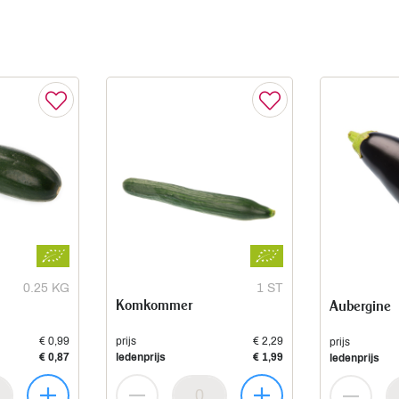
0.25 KG
1 ST
Komkommer
Aubergine
€ 0,99
prijs
€ 2,29
prijs
€ 0,87
ledenprijs
€ 1,99
ledenprijs