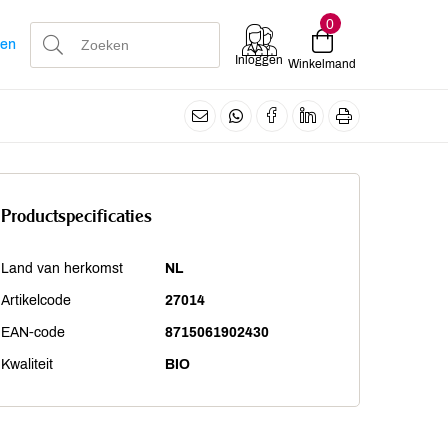
0
len
Inloggen
Winkelmand
Productspecificaties
Land van herkomst
NL
Artikelcode
27014
EAN-code
8715061902430
Kwaliteit
BIO