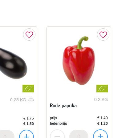
0.2 KG
0.25 KG
Rode paprika
prijs
€ 1,40
€ 1,75
ledenprijs
€ 1,20
€ 1,50