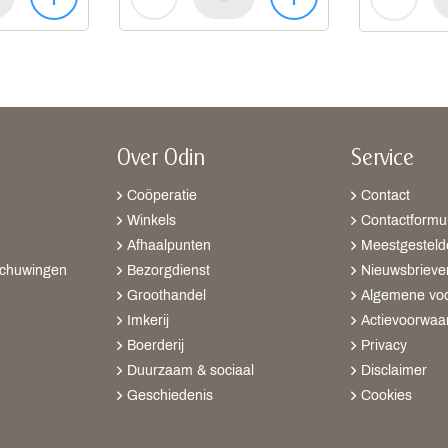
Over Odin
Service
Coöperatie
Contact
Winkels
Contactformul
Afhaalpunten
Meestgesteld
schuwingen
Bezorgdienst
Nieuwsbrieve
Groothandel
Algemene vo
Imkerij
Actievoorwaa
Boerderij
Privacy
Duurzaam & sociaal
Disclaimer
Geschiedenis
Cookies