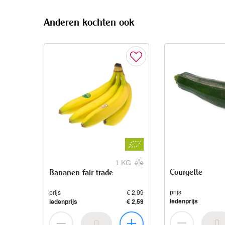
Anderen kochten ook
1 KG
Courgette
Bananen fair trade
prijs
prijs
€ 2,99
ledenprijs
ledenprijs
€ 2,59