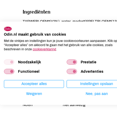
Ingrediënten
TARWEBLOEM*(42%), water, madre*(SPELTBLOEM*(1
(2,9%), TARWEVLOKKEN*(2,2%), lijnzaad*, zonneblo
gist, ROGGEVLOKKEN*(0,55%), HAVERVLOKKEN*(0,55%
Odin.nl maakt gebruik van cookies
GERSTEMOUTMEEL*(0,10%).
Met de vinkjes en instellingen kun je jouw cookievoorkeuren aanpassen. Klik o
“Accepteer alles” om akkoord te gaan met het gebruik van alle cookies, zoals
beschreven in onze
cookieverklaring
.
Allergenen
Noodzakelijk
Prestatie
Aardnoten
niet aanwezig
Ei
niet aanwezig
Functioneel
Advertenties
Gluten
aanwezig
Lactose
niet aanwezig
Accepteer alles
Instellingen opslaan
Lupine
niet aanwezig
Weigeren
Nee, pas aan
Mosterd
niet aanwezig
Noten
niet aanwezig