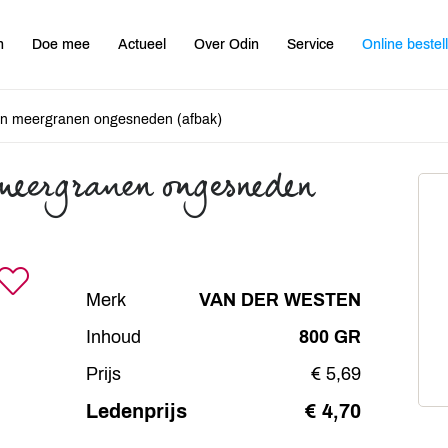
n
Doe mee
Actueel
Over Odin
Service
Online bestel
uin meergranen ongesneden (afbak)
meergranen ongesneden
Merk
VAN DER WESTEN
Inhoud
800 GR
Prijs
€ 5,69
Ledenprijs
€ 4,70