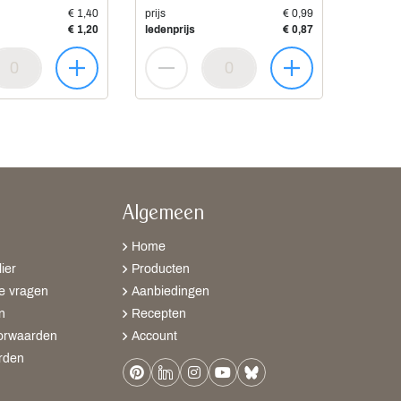
€ 1,40
prijs
€ 0,99
€ 1,20
ledenprijs
€ 0,87
Algemeen
Home
ier
Producten
e vragen
Aanbiedingen
n
Recepten
orwaarden
Account
rden