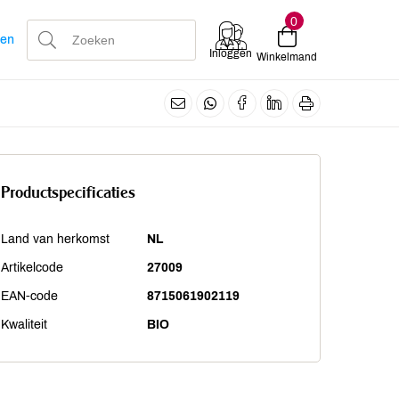
0
len
Inloggen
Winkelmand
Productspecificaties
Land van herkomst
NL
Artikelcode
27009
EAN-code
8715061902119
Kwaliteit
BIO