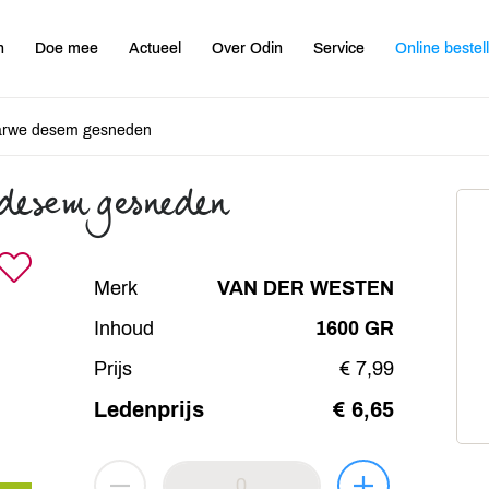
n
Doe mee
Actueel
Over Odin
Service
Online bestel
tarwe desem gesneden
 desem gesneden
Merk
VAN DER WESTEN
Inhoud
1600 GR
Prijs
€ 7,99
Ledenprijs
€ 6,65