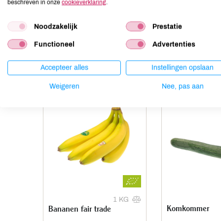
beschreven in onze
cookieverklaring
.
Mosterd
niet aanwezig
Noten
niet aanwezig
Noodzakelijk
Prestatie
Functioneel
Advertenties
Anderen kochten ook
Accepteer alles
Instellingen opslaan
Weigeren
Nee, pas aan
1 KG
Komkommer
Bananen fair trade