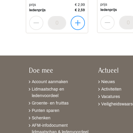
prijs
prijs
€ 2,99
ledenprijs
ledenprijs
€ 2,59
Doe mee
Actueel
Account aanmaken
Nieuws
Lidmaatschap en
Activiteiten
ledenvoordeel
Vacatures
Groente- en fruittas
Veiligheidswaar
Punten sparen
Schenken
AFM-infodocument
lidmaatschap & ledenvoordeel