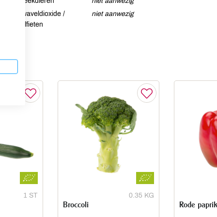
Weekdieren
niet aanwezig
Zwaveldioxide /
niet aanwezig
sulfieten
1 ST
0.35 KG
Broccoli
Rode papri