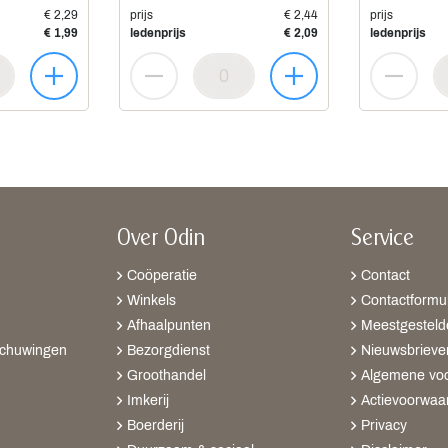
€ 2,29
prijs
€ 2,44
prijs
€ 1,99
ledenprijs
€ 2,09
ledenprijs
Over Odin
Service
Coöperatie
Contact
Winkels
Contactformul
Afhaalpunten
Meestgesteld
schuwingen
Bezorgdienst
Nieuwsbrieve
Groothandel
Algemene vo
Imkerij
Actievoorwaa
Boerderij
Privacy