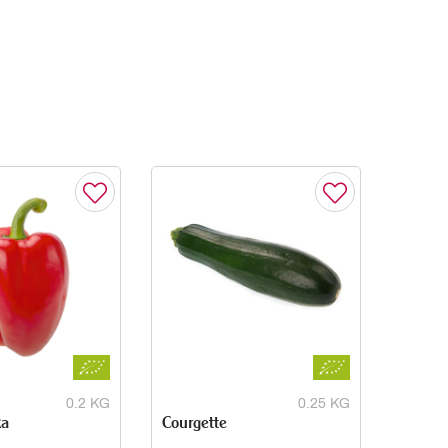
0.2 KG
0.25 KG
ka
Courgette