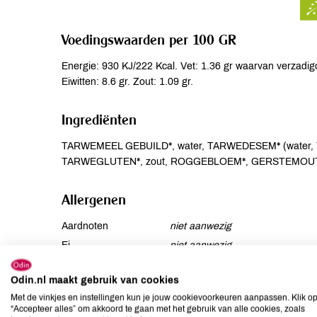
Voedingswaarden per 100 GR
Energie: 930 KJ/222 Kcal. Vet: 1.36 gr waarvan verzadigd
Eiwitten: 8.6 gr. Zout: 1.09 gr.
Ingrediënten
TARWEMEEL GEBUILD*, water, TARWEDESEM* (wate
TARWEGLUTEN*, zout, ROGGEBLOEM*, GERSTEMOU
Allergenen
Aardnoten
niet aanwezig
Ei
niet aanwezig
Gluten
aanwezig
Odin.nl maakt gebruik van cookies
Lactose
niet aanwezig
Met de vinkjes en instellingen kun je jouw cookievoorkeuren aanpassen. Klik o
Lupine
niet aanwezig
“Accepteer alles” om akkoord te gaan met het gebruik van alle cookies, zoals