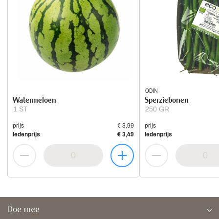
ODIN
Watermeloen
Sperziebonen
1 ST
250 GR
prijs
€ 3,99
prijs
ledenprijs
€ 3,49
ledenprijs
Doe mee