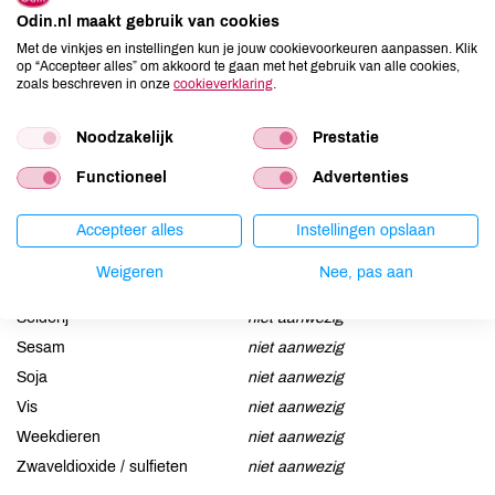
Odin.nl maakt gebruik van cookies
Allergenen
Met de vinkjes en instellingen kun je jouw cookievoorkeuren aanpassen. Klik
op “Accepteer alles” om akkoord te gaan met het gebruik van alle cookies,
zoals beschreven in onze
cookieverklaring
.
Aardnoten
niet aanwezig
Ei
niet aanwezig
Noodzakelijk
Prestatie
Gluten
aanwezig
Lactose
niet aanwezig
Functioneel
Advertenties
Lupine
aanwezig
Accepteer alles
Instellingen opslaan
Mosterd
aanwezig
Noten
niet aanwezig
Weigeren
Nee, pas aan
Schaaldieren
niet aanwezig
Selderij
niet aanwezig
Sesam
niet aanwezig
Soja
niet aanwezig
Vis
niet aanwezig
Weekdieren
niet aanwezig
Zwaveldioxide / sulfieten
niet aanwezig