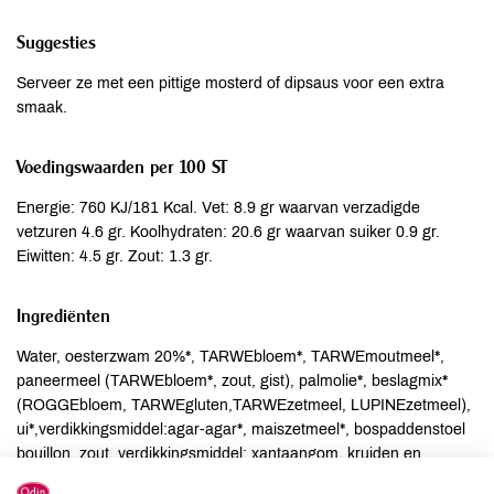
Suggesties
Serveer ze met een pittige mosterd of dipsaus voor een extra
smaak.
Voedingswaarden per 100 ST
Energie: 760 KJ/181 Kcal. Vet: 8.9 gr waarvan verzadigde
vetzuren 4.6 gr. Koolhydraten: 20.6 gr waarvan suiker 0.9 gr.
Eiwitten: 4.5 gr. Zout: 1.3 gr.
Ingrediënten
Water, oesterzwam 20%*, TARWEbloem*, TARWEmoutmeel*,
paneermeel (TARWEbloem*, zout, gist), palmolie*, beslagmix*
(ROGGEbloem, TARWEgluten,TARWEzetmeel, LUPINEzetmeel),
ui*,verdikkingsmiddel:agar-agar*, maiszetmeel*, bospaddenstoel
bouillon, zout, verdikkingsmiddel: xantaangom, kruiden en
specerijen* (MOSTERD) *