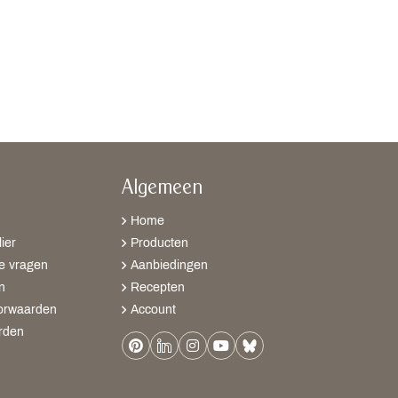
Algemeen
Home
ier
Producten
e vragen
Aanbiedingen
n
Recepten
orwaarden
Account
rden