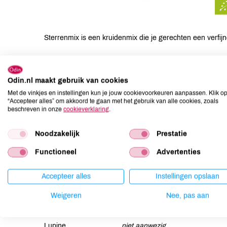
Sterrenmix is een kruidenmix die je gerechten een verfij
Suggesties
Strooi de sterrenmix over je gerechten voor een extra s
Odin.nl maakt gebruik van cookies
Met de vinkjes en instellingen kun je jouw cookievoorkeuren aanpassen. Klik o
“Accepteer alles” om akkoord te gaan met het gebruik van alle cookies, zoals
Ingrediënten
beschreven in onze
cookieverklaring
.
Venkel*, zoethout*, pepermunt*, steranijs*, anijs*, tijm*, 
Noodzakelijk
Prestatie
Allergenen
Functioneel
Advertenties
Aardnoten
niet aanwezig
Accepteer alles
Instellingen opslaan
Ei
niet aanwezig
Weigeren
Nee, pas aan
Gluten
niet aanwezig
Lactose
niet aanwezig
Lupine
niet aanwezig