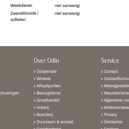
Weekdieren
niet aanwezig
Zwaveldioxide /
niet aanwezig
sulfieten
Over Odin
Service
Coöperatie
Contact
Winkels
Contactformul
Afhaalpunten
Meestgesteld
schuwingen
Bezorgdienst
Nieuwsbrieve
Groothandel
Algemene vo
Imkerij
Actievoorwaa
Boerderij
Privacy
Duurzaam & sociaal
Disclaimer