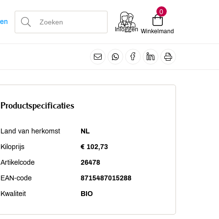
0
len
Inloggen
Winkelmand
Productspecificaties
Land van herkomst
NL
Kiloprijs
€ 102,73
Artikelcode
26478
EAN-code
8715487015288
Kwaliteit
BIO