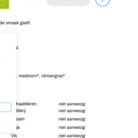
nde smaak geeft.
maakboost.
p
dropplant*, meidoorn*, citroengras*.
Schaaldieren
niet aanwezig
Selderij
niet aanwezig
Sesam
niet aanwezig
Soja
niet aanwezig
Vis
niet aanwezig