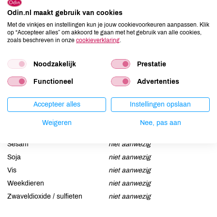
Allergenen
Odin.nl maakt gebruik van cookies
Met de vinkjes en instellingen kun je jouw cookievoorkeuren aanpassen. Klik
Aardnoten
niet aanwezig
op “Accepteer alles” om akkoord te gaan met het gebruik van alle cookies,
zoals beschreven in onze
cookieverklaring
.
Ei
niet aanwezig
Gluten
niet aanwezig
Noodzakelijk
Prestatie
Lactose
aanwezig
Lupine
niet aanwezig
Functioneel
Advertenties
Mosterd
niet aanwezig
Accepteer alles
Instellingen opslaan
Noten
niet aanwezig
Schaaldieren
niet aanwezig
Weigeren
Nee, pas aan
Selderij
niet aanwezig
Sesam
niet aanwezig
Soja
niet aanwezig
Vis
niet aanwezig
Weekdieren
niet aanwezig
Zwaveldioxide / sulfieten
niet aanwezig