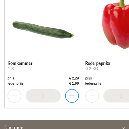
Komkommer
Rode paprika
1 ST
0.2 KG
prijs
€ 2,29
prijs
ledenprijs
€ 1,99
ledenprijs
Doe mee