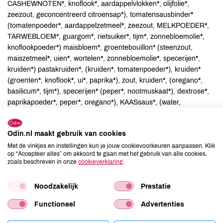
CASHEWNOTEN*, knoflook*, aardappelvlokken*, olijfolie*,
zeezout, geconcentreerd citroensap*), tomatensausbinder*
(tomatenpoeder*, aardappelzetmeel*, zeezout, MELKPOEDER*,
TARWEBLOEM*, guargom*, rietsuiker*, tijm*, zonnebloemolie*,
knoflookpoeder*) maisbloem*, groentebouillon* (steenzout,
maiszetmeel*, uien*, wortelen*, zonnebloemolie*, specerijen*,
kruiden*) pastakruiden*, (kruiden*, tomatenpoeder*), kruiden*
(groenten*, knoflook*, ui*, paprika*), zout, kruiden*, (oregano*,
basilicum*, tijm*), specerijen* (peper*, nootmuskaat*), dextrose*,
paprikapoeder*, peper*, oregano*), KAASsaus*, (water,
MELKPOEDER*, witte saus binder* (maiszetmeel*,
MELKPOEDER*, TARWEbloem*, aardappelzetmeel*, zeezout,
Odin.nl maakt gebruik van cookies
uienpoeder*, guargom*, nootmuskaat*, witte peper*,
knoflookpoeder*, zonnebloemolie*, foelie*, KAAS* (MELK*,
Met de vinkjes en instellingen kun je jouw cookievoorkeuren aanpassen. Klik
op “Accepteer alles” om akkoord te gaan met het gebruik van alle cookies,
aardappelzetmeel, zout, zuursel, stremsel), lasagne bladeren*
zoals beschreven in onze
cookieverklaring
.
(harde TARWE*), KAAS* (MELK*, aardappelzetmeel*, zout,
zuursel, stremsel*), mozarella* (4%) (MELK*, tapiocazetmeel*,
Noodzakelijk
Prestatie
zout, zuursel, microbieel stremsel).
Functioneel
Advertenties
Allergenen