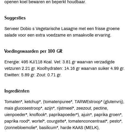
openen koel bewaren en beperkt houdbaar.
Suggesties
Serveer Dobio s Vegetarische Lasagne met een frisse groene
salade voor een extra voedzame en smaakvolle ervaring.
Voedingswaarden per 100 GR
Energie: 495 KJ/118 Kcal. Vet: 3.81 gr waarvan verzadigde
vetzuren 2.21 gr. Koolhydraten: 14.16 gr waarvan suiker 4.99 gr.
Eiwitten: 5.89 gr. Zout: 0.71 gr.
Ingrediënten
Tomaten*, ketchup*, (tomatenpuree*, TARWEstroop* (glutenvrij),
mais glucosestroop*, azijn*, rijstmeel*, zeezout, pectine,
uienpoeder*, knoflook*, paprikapoeder*), ajuin*, paprika groen*,
paprika rood*, wortel*, courgette*, tomatenconcentraat*, pesto*,
(zonnebloemolie*, basilicum*, harde KAAS (MELK),