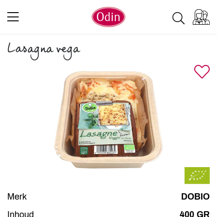
Lasagna vega
Merk
DOBIO
Inhoud
400 GR