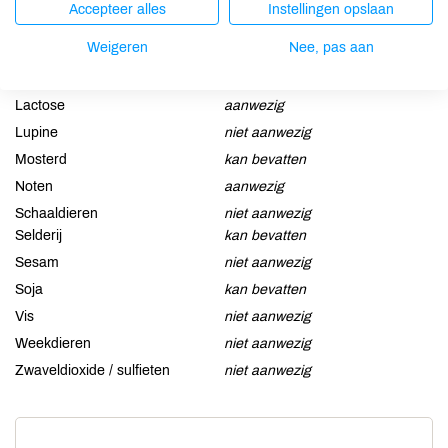
Accepteer alles
Instellingen opslaan
Aardnoten
niet aanwezig
Weigeren
Nee, pas aan
Ei
kan bevatten
Gluten
aanwezig
Lactose
aanwezig
Lupine
niet aanwezig
Mosterd
kan bevatten
Noten
aanwezig
Schaaldieren
niet aanwezig
Selderij
kan bevatten
Sesam
niet aanwezig
Soja
kan bevatten
Vis
niet aanwezig
Weekdieren
niet aanwezig
Zwaveldioxide / sulfieten
niet aanwezig