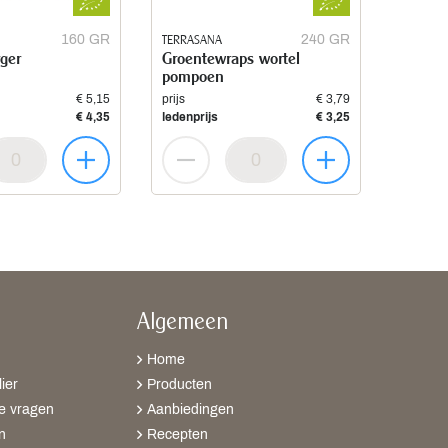
160 GR
TERRASANA
240 GR
ger
Groentewraps wortel
pompoen
€ 5,15
prijs
€ 3,79
€ 4,35
ledenprijs
€ 3,25
Algemeen
Home
ier
Producten
e vragen
Aanbiedingen
n
Recepten