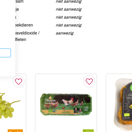
Sesam
niet aanwezig
p
Soja
niet aanwezig
Vis
niet aanwezig
Weekdieren
niet aanwezig
Zwaveldioxide /
aanwezig
sulfieten