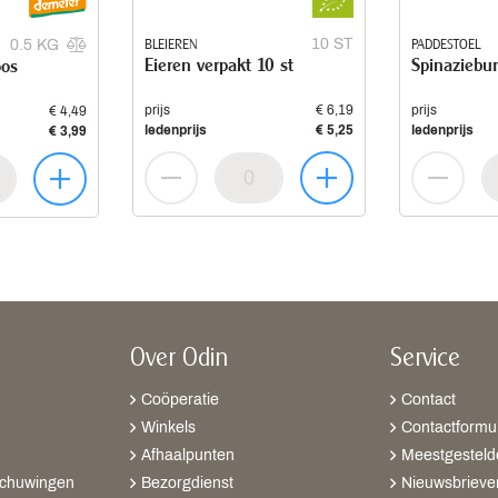
BLEIEREN
10 ST
PADDESTOEL
0.5 KG
Eieren verpakt 10 st
Spinaziebur
oos
prijs
€ 6,19
prijs
€ 4,49
ledenprijs
€ 5,25
ledenprijs
€ 3,99
Over Odin
Service
Coöperatie
Contact
Winkels
Contactformul
Afhaalpunten
Meestgesteld
schuwingen
Bezorgdienst
Nieuwsbrieve