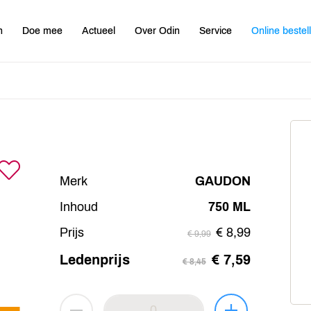
n
Doe mee
Actueel
Over Odin
Service
Online bestel
Merk
GAUDON
Inhoud
750 ML
Prijs
€ 8,99
€ 9,99
Ledenprijs
€ 7,59
€ 8,45