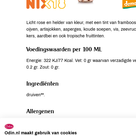
Licht rose en helder van kleur, met een tint van framboo
oijven, artisjokken, asperges, koude soepen, vis, zeevrucht
kers, aardbei en ook tropische fruittinten.
Voedingswaarden per 100 ML
Energie: 322 KJ/77 Kcal. Vet: 0 gr waarvan verzadigde vet
0.2 gr. Zout: 0 gr.
Ingrediënten
druiven**.
Allergenen
Aardnoten
niet aanwezig
Ei
niet aanwezig
Odin.nl maakt gebruik van cookies