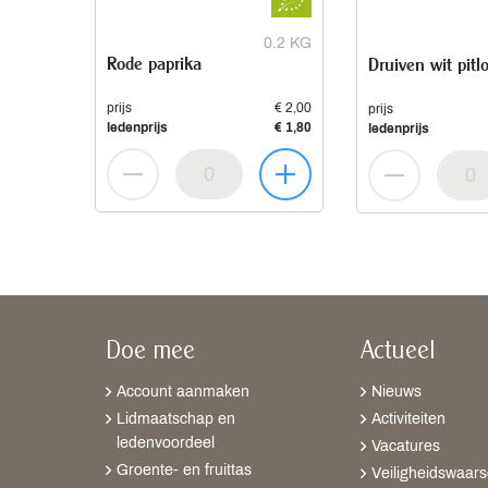
0.2 KG
Rode paprika
Druiven wit pitl
prijs
€ 2,00
prijs
ledenprijs
€ 1,80
ledenprijs
Doe mee
Actueel
Account aanmaken
Nieuws
Lidmaatschap en
Activiteiten
ledenvoordeel
Vacatures
Groente- en fruittas
Veiligheidswaar