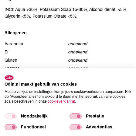
INCI: Aqua >30%, Potassium Soap 15-30%, Alcohol denat. <5%,
Glycerin <5%, Potassium Citrate <5%.
Allergenen
Aardnoten
onbekend
Ei
onbekend
Gluten
onbekend
Lactose
onbekend
Lupine
onbekend
Odin.nl maakt gebruik van cookies
Mosterd
onbekend
Met de vinkjes en instellingen kun je jouw cookievoorkeuren aanpassen. Klik
Noten
onbekend
op “Accepteer alles” om akkoord te gaan met het gebruik van alle cookies,
Schaaldieren
onbekend
zoals beschreven in onze
cookieverklaring
.
Selderij
onbekend
Sesam
Noodzakelijk
onbekend
Prestatie
Soja
onbekend
Functioneel
Advertenties
Vis
onbekend