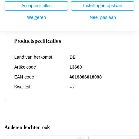
Weekdieren
onbekend
Accepteer alles
Instellingen opslaan
Zwaveldioxide / sulfieten
onbekend
Weigeren
Nee, pas aan
Productspecificaties
Land van herkomst
DE
Artikelcode
13663
EAN-code
4019886018098
Kwaliteit
---
Anderen kochten ook