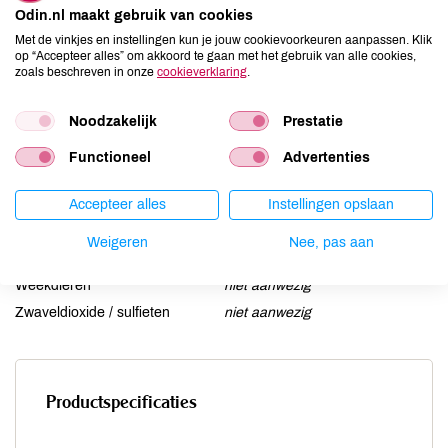
Odin.nl maakt gebruik van cookies
Gluten
kan bevatten
Met de vinkjes en instellingen kun je jouw cookievoorkeuren aanpassen. Klik
Lactose
niet aanwezig
op “Accepteer alles” om akkoord te gaan met het gebruik van alle cookies,
zoals beschreven in onze
cookieverklaring
.
Lupine
niet aanwezig
Mosterd
niet aanwezig
Noodzakelijk
Prestatie
Noten
aanwezig
Schaaldieren
niet aanwezig
Functioneel
Advertenties
Selderij
niet aanwezig
Sesam
Accepteer alles
kan bevatten
Instellingen opslaan
Soja
kan bevatten
Weigeren
Nee, pas aan
Vis
niet aanwezig
Weekdieren
niet aanwezig
Zwaveldioxide / sulfieten
niet aanwezig
Productspecificaties