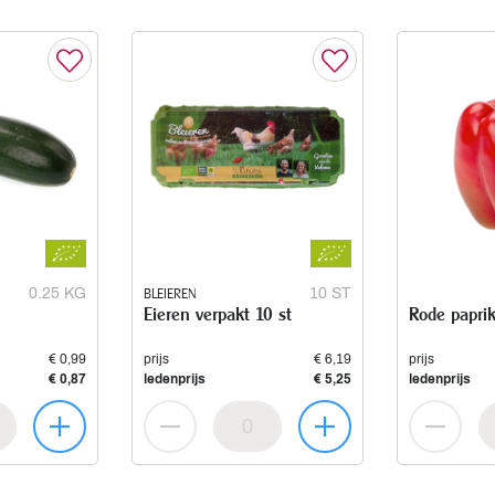
0.25 KG
BLEIEREN
10 ST
Eieren verpakt 10 st
Rode papri
€ 0,99
prijs
€ 6,19
prijs
€ 0,87
ledenprijs
€ 5,25
ledenprijs