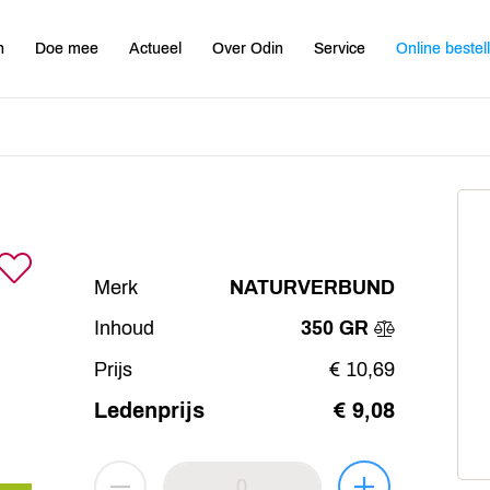
n
Doe mee
Actueel
Over Odin
Service
Online bestel
Merk
NATURVERBUND
Inhoud
350 GR
Prijs
€ 10,69
Ledenprijs
€ 9,08