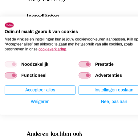
Ingrediënten
Varkensvlees*, rundvlees*.
Odin.nl maakt gebruik van cookies
Met de vinkjes en instellingen kun je jouw cookievoorkeuren aanpassen. Klik o
Allergenen
“Accepteer alles” om akkoord te gaan met het gebruik van alle cookies, zoals
beschreven in onze
cookieverklaring
.
Aardnoten
niet aanwezig
Noodzakelijk
Ei
kan bevatten
Prestatie
Gluten
kan bevatten
Functioneel
Advertenties
Lactose
kan bevatten
Lupine
niet aanwezig
Accepteer alles
Instellingen opslaan
Mosterd
kan bevatten
Weigeren
Nee, pas aan
Noten
kan bevatten
Anderen kochten ook