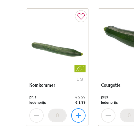
1 ST
Komkommer
Courgette
prijs
€ 2,29
prijs
ledenprijs
€ 1,99
ledenprijs