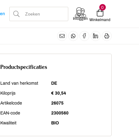
0
len
Inloggen
Winkelmand
Productspecificaties
Land van herkomst
DE
Kiloprijs
€ 30,54
Artikelcode
26075
EAN-code
2300560
Kwaliteit
BIO