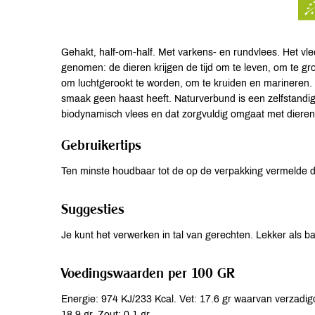
Gehakt, half-om-half. Met varkens- en rundvlees. Het vlee
genomen: de dieren krijgen de tijd om te leven, om te gro
om luchtgerookt te worden, om te kruiden en marineren
smaak geen haast heeft. Naturverbund is een zelfstandig f
biodynamisch vlees en dat zorgvuldig omgaat met dieren. D
Gebruikertips
Ten minste houdbaar tot de op de verpakking vermelde 
Suggesties
Je kunt het verwerken in tal van gerechten. Lekker als 
Voedingswaarden per 100 GR
Energie: 974 KJ/233 Kcal. Vet: 17.6 gr waarvan verzadigd
18.9 gr. Zout: 0.1 gr.