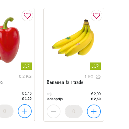
0.2 KG
1 KG
ka
Bananen fair trade
€ 1,40
prijs
€ 2,99
€ 1,20
ledenprijs
€ 2,59