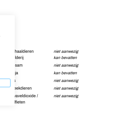
p
Schaaldieren
niet aanwezig
Selderij
kan bevatten
Sesam
niet aanwezig
Soja
kan bevatten
Vis
niet aanwezig
Weekdieren
niet aanwezig
Zwaveldioxide /
niet aanwezig
sulfieten