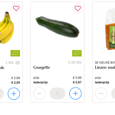
0.25 KG
DE NIEUWE BA
1 KG
Courgette
Linzen roo
ade
prijs
€ 0,99
prijs
€ 2,99
ledenprijs
€ 0,87
ledenprijs
€ 2,59