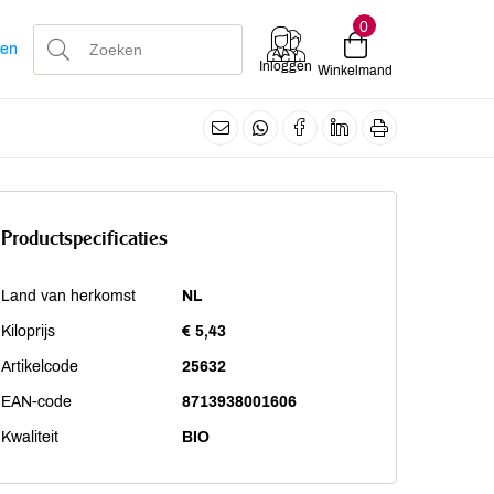
0
len
Inloggen
Winkelmand
Productspecificaties
Land van herkomst
NL
Kiloprijs
€ 5,43
Artikelcode
25632
EAN-code
8713938001606
Kwaliteit
BIO