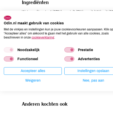
Ingrediënten
Water, spliterwten* (27%), wortel* (5%), prei* (4%), ui
uipoeder*, SELDERIJBLAD*, peterselie*, laurier*, zwarte p
Odin.nl maakt gebruik van cookies
Allergenen
Met de vinkjes en instellingen kun je jouw cookievoorkeuren aanpassen. Klik o
“Accepteer alles” om akkoord te gaan met het gebruik van alle cookies, zoals
beschreven in onze
cookieverklaring
.
Aardnoten
niet aanwezig
Ei
niet aanwezig
Noodzakelijk
Prestatie
Gluten
niet aanwezig
Functioneel
Advertenties
Lactose
niet aanwezig
Lupine
niet aanwezig
Accepteer alles
Instellingen opslaan
Mosterd
niet aanwezig
Weigeren
Nee, pas aan
Noten
niet aanwezig
Anderen kochten ook