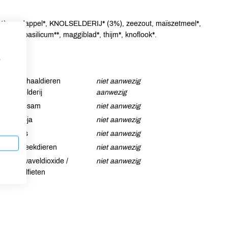
* (3%), aardappel*, KNOLSELDERIJ* (3%), zeezout, maïszetmeel*,
eper*, basilicum**, maggiblad*, thijm*, knoflook*.
p
Schaaldieren
niet aanwezig
Selderij
aanwezig
Sesam
niet aanwezig
Soja
niet aanwezig
Vis
niet aanwezig
Weekdieren
niet aanwezig
Zwaveldioxide /
niet aanwezig
sulfieten