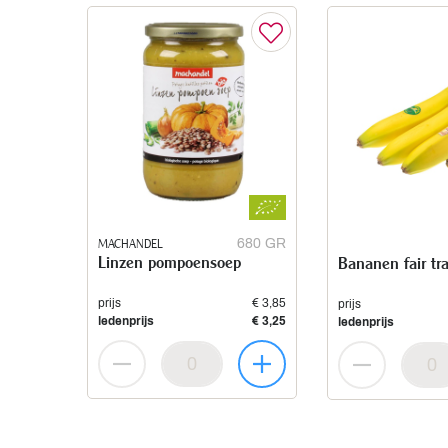
MACHANDEL
680 GR
Linzen pompoensoep
Bananen fair tr
prijs
€ 3,85
prijs
ledenprijs
€ 3,25
ledenprijs