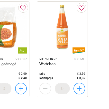
ND
500 GR
NIEUWE BAND
700 ML
d gedroogd
Wortelsap
€ 2,99
prijs
€ 3,59
€ 2,49
ledenprijs
€ 3,05