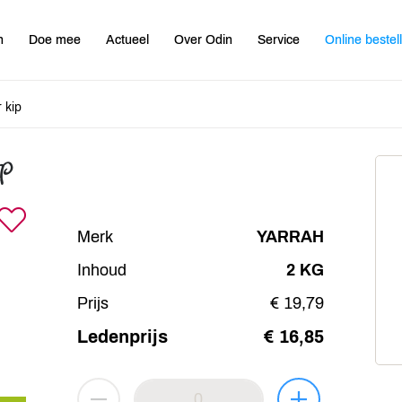
n
Doe mee
Actueel
Over Odin
Service
Online bestel
 kip
ip
Merk
YARRAH
Inhoud
2 KG
Prijs
€ 19,79
Ledenprijs
€ 16,85