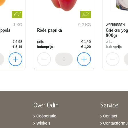
1 KG
0.2 KG
WEERRIBBEN
appels
Rode paprika
Griekse yo
800gr
€ 5,98
prijs
€ 1,40
prijs
€ 5,19
ledenprijs
€ 1,20
ledenprijs
Over Odin
Service
Coöperatie
Contact
Winkels
Contactformul