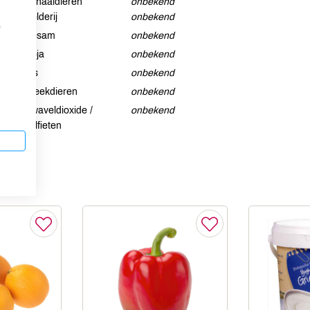
Schaaldieren
onbekend
Selderij
onbekend
p
Sesam
onbekend
Soja
onbekend
Vis
onbekend
Weekdieren
onbekend
Zwaveldioxide /
onbekend
sulfieten