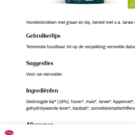
Hondenbrokken met graan en kip, bereid met o.a. tarwe en
Gebruikertips
Tenminste houdbaar tot op de verpakking vermelde datu
Suggesties
Voor uw viervoeter.
Ingrediënten
Gedroogde kip* (18%), haver*, mais*, tarwe*, kippenvet*, 
gehydrolyseerde lever*, baobab*, zonnebloempitschilfers*,
Allergenen