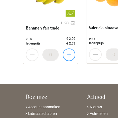
1 KG
Valencia sinaas
Bananen fair trade
prijs
prijs
€ 2,99
ledenprijs
ledenprijs
€ 2,59
Doe mee
Actueel
Account aanmaken
Nieuws
Lidmaatschap en
Activiteiten