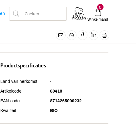
0
len
Inloggen
Winkelmand
Productspecificaties
Land van herkomst
-
Artikelcode
80410
EAN-code
8714265000232
Kwaliteit
BIO