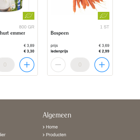
800 GR
1 ST
ghurt emmer
Bospeen
€ 3,89
prijs
€ 3,69
€ 3,30
ledenprijs
€ 2,99
Algemeen
Home
ier
Producten