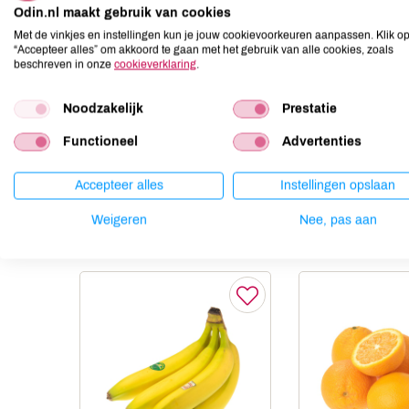
Aardnoten
onbekend
Odin.nl maakt gebruik van cookies
Ei
onbekend
Met de vinkjes en instellingen kun je jouw cookievoorkeuren aanpassen. Klik o
“Accepteer alles” om akkoord te gaan met het gebruik van alle cookies, zoals
Gluten
onbekend
beschreven in onze
cookieverklaring
.
Lactose
onbekend
Lupine
onbekend
Noodzakelijk
Prestatie
Mosterd
onbekend
Functioneel
Advertenties
Noten
onbekend
Accepteer alles
Instellingen opslaan
Weigeren
Nee, pas aan
Anderen kochten ook