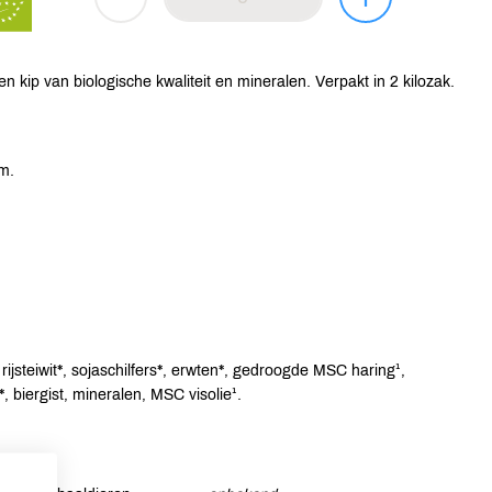
 kip van biologische kwaliteit en mineralen. Verpakt in 2 kilozak.
m.
rijsteiwit*, sojaschilfers*, erwten*, gedroogde MSC haring¹,
 biergist, mineralen, MSC visolie¹.