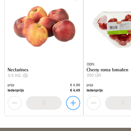
ODIN
Nectarines
Cherry roma tomaten
250 GR
0.5 KG
prijs
€ 4,99
prijs
ledenprijs
€ 4,49
ledenprijs