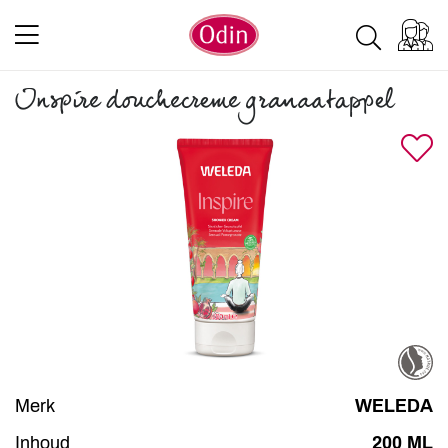
Inspire douchecreme granaatappel
Merk
WELEDA
Inhoud
200 ML