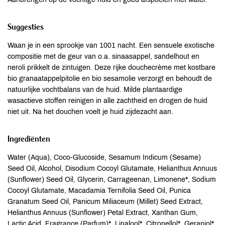
Suggesties
Waan je in een sprookje van 1001 nacht. Een sensuele exotische
compositie met de geur van o.a. sinaasappel, sandelhout en
neroli prikkelt de zintuigen. Deze rijke douchecrème met kostbare
bio granaatappelpitolie en bio sesamolie verzorgt en behoudt de
natuurlijke vochtbalans van de huid. Milde plantaardige
wasactieve stoffen reinigen in alle zachtheid en drogen de huid
niet uit. Na het douchen voelt je huid zijdezacht aan.
Ingrediënten
Water (Aqua), Coco-Glucoside, Sesamum Indicum (Sesame)
Seed Oil, Alcohol, Disodium Cocoyl Glutamate, Helianthus Annuus
(Sunflower) Seed Oil, Glycerin, Carrageenan, Limonene*, Sodium
Cocoyl Glutamate, Macadamia Ternifolia Seed Oil, Punica
Granatum Seed Oil, Panicum Miliaceum (Millet) Seed Extract,
Helianthus Annuus (Sunflower) Petal Extract, Xanthan Gum,
Lactic Acid, Fragrance (Parfum)*, Linalool*, Citronellol*, Geraniol*,