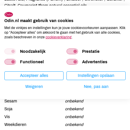
Citral*, Coumarin*.*from natural essential oils
Allergenen
Odin.nl maakt gebruik van cookies
Met de vinkjes en instellingen kun je jouw cookievoorkeuren aanpassen. Klik
Aardnoten
onbekend
op “Accepteer alles” om akkoord te gaan met het gebruik van alle cookies,
zoals beschreven in onze
cookieverklaring
.
Ei
onbekend
Gluten
onbekend
Noodzakelijk
Prestatie
Lactose
onbekend
Functioneel
Advertenties
Lupine
onbekend
Mosterd
onbekend
Accepteer alles
Instellingen opslaan
Noten
onbekend
Weigeren
Nee, pas aan
Schaaldieren
onbekend
Selderij
onbekend
Sesam
onbekend
Soja
onbekend
Vis
onbekend
Weekdieren
onbekend