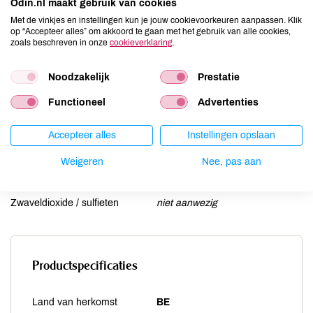
Odin.nl maakt gebruik van cookies
Lactose
niet aanwezig
Met de vinkjes en instellingen kun je jouw cookievoorkeuren aanpassen. Klik
op “Accepteer alles” om akkoord te gaan met het gebruik van alle cookies,
Lupine
niet aanwezig
zoals beschreven in onze
cookieverklaring
.
Mosterd
kan bevatten
Noten
kan bevatten
Noodzakelijk
Prestatie
Schaaldieren
niet aanwezig
Functioneel
Advertenties
Selderij
kan bevatten
Sesam
niet aanwezig
Accepteer alles
Instellingen opslaan
Soja
niet aanwezig
Weigeren
Nee, pas aan
Vis
niet aanwezig
Weekdieren
niet aanwezig
Zwaveldioxide / sulfieten
niet aanwezig
Productspecificaties
Land van herkomst
BE