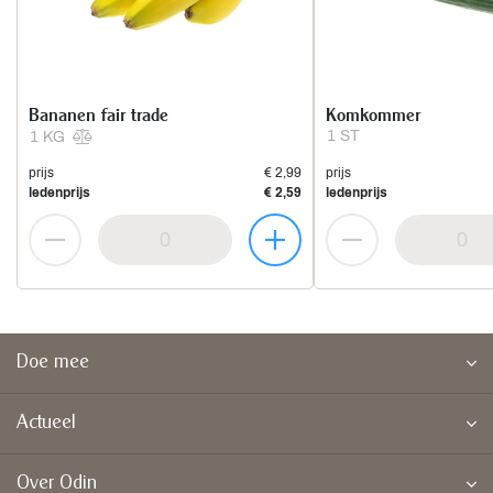
Bananen fair trade
Komkommer
1 ST
1 KG
prijs
€ 2,99
prijs
ledenprijs
€ 2,59
ledenprijs
Doe mee
Actueel
Over Odin