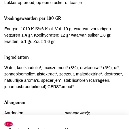
Lekker op brood, op een cracker of toastje.
Voedingswaarden per 100 GR
Energie: 1019 KJ/246 Kcal. Vet: 19 gr waarvan verzadigde
vetzuren 1.4 gr. Koolhydraten: 12 gr waarvan suiker 1.8 gr.
Eiwitten: 5.1 gr. Zout: 1.6 gr.
Ingrediënten
Water, koolzaadolie*, maiszetmeel* (8%), erwteneiwit* (5%), ui*,
zonnebloemolie*, gistextract*, zeezout, maltodextrine*, dextrose*,
natuurlijke aroma's, specerijen*, stabilisatoren (carrageen,
johannesbroodpitmeel),GERSTemout*.
Allergenen
Aardnoten
niet aanwezig
Ei
niet aanwezig
Gluten
kan bevatten