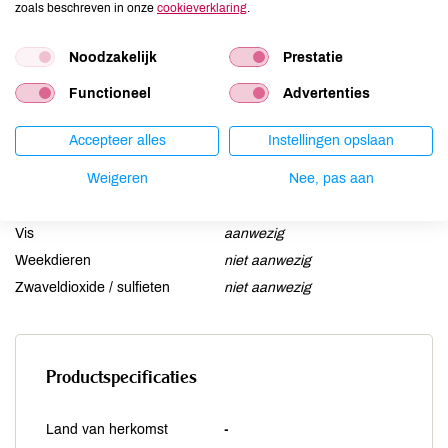
zoals beschreven in onze
cookieverklaring
.
Lactose
niet aanwezig
Lupine
niet aanwezig
Noodzakelijk
Prestatie
Mosterd
niet aanwezig
Functioneel
Advertenties
Noten
niet aanwezig
Schaaldieren
niet aanwezig
Accepteer alles
Instellingen opslaan
Selderij
niet aanwezig
Weigeren
Nee, pas aan
Sesam
niet aanwezig
Soja
niet aanwezig
Vis
aanwezig
Weekdieren
niet aanwezig
Zwaveldioxide / sulfieten
niet aanwezig
Productspecificaties
Land van herkomst
-