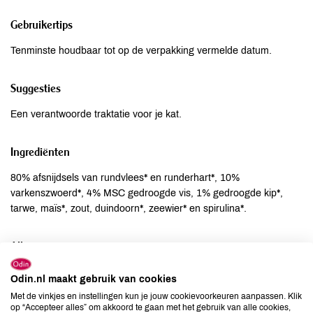
Gebruikertips
Tenminste houdbaar tot op de verpakking vermelde datum.
Suggesties
Een verantwoorde traktatie voor je kat.
Ingrediënten
80% afsnijdsels van rundvlees* en runderhart*, 10%
varkenszwoerd*, 4% MSC gedroogde vis, 1% gedroogde kip*,
tarwe, maïs*, zout, duindoorn*, zeewier* en spirulina*.
Allergenen
Aardnoten
niet aanwezig
Odin.nl maakt gebruik van cookies
Ei
niet aanwezig
Met de vinkjes en instellingen kun je jouw cookievoorkeuren aanpassen. Klik
op “Accepteer alles” om akkoord te gaan met het gebruik van alle cookies,
Gluten
aanwezig