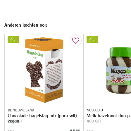
Anderen kochten ook
DE NIEUWE BAND
NUSCOBIO
Chocolade-hagelslag mix (puur-wit)
Melk hazelnoot duo p
vegan
225 GR
400 GR