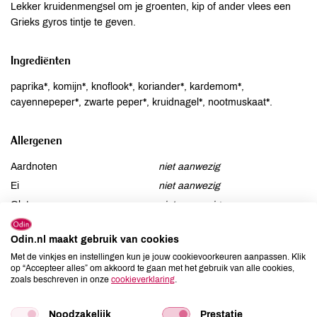
Lekker kruidenmengsel om je groenten, kip of ander vlees een
Grieks gyros tintje te geven.
Ingrediënten
paprika*, komijn*, knoflook*, koriander*, kardemom*,
cayennepeper*, zwarte peper*, kruidnagel*, nootmuskaat*.
Allergenen
Aardnoten
niet aanwezig
Ei
niet aanwezig
Gluten
niet aanwezig
Lactose
niet aanwezig
Odin.nl maakt gebruik van cookies
Lupine
niet aanwezig
Met de vinkjes en instellingen kun je jouw cookievoorkeuren aanpassen. Klik
Mosterd
niet aanwezig
op “Accepteer alles” om akkoord te gaan met het gebruik van alle cookies,
zoals beschreven in onze
cookieverklaring
.
Noten
niet aanwezig
Schaaldieren
niet aanwezig
Noodzakelijk
Prestatie
Selderij
niet aanwezig