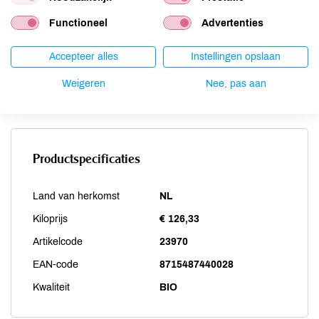
Sesam
niet aanwezig
Functioneel
Advertenties
Soja
niet aanwezig
Vis
Accepteer alles
niet aanwezig
Instellingen opslaan
Weekdieren
niet aanwezig
Weigeren
Nee, pas aan
Zwaveldioxide / sulfieten
niet aanwezig
Productspecificaties
Land van herkomst
NL
Kiloprijs
€ 126,33
Artikelcode
23970
EAN-code
8715487440028
Kwaliteit
BIO