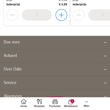
prijs
€ 5,69
prijs
ledenprijs
€ 4,89
ledenprijs
Doe mee
Actueel
Over Odin
Service
Algemeen
0
Meer
Home
Recepten
Producten
Winkelmand