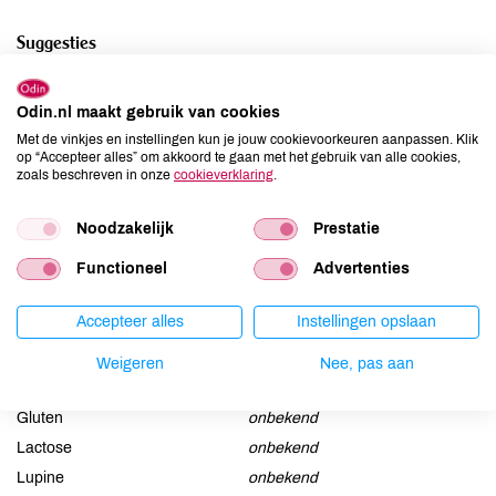
Suggesties
Ideaal voor kleine ruimtes zoals het toilet en de kleding- of
schoenenkast. Maar ook perfect daar waar een subtiele geur
Odin.nl maakt gebruik van cookies
gewenst is, zoals op het bureau, naast het bed of op de
Met de vinkjes en instellingen kun je jouw cookievoorkeuren aanpassen. Klik
babykamer.
op “Accepteer alles” om akkoord te gaan met het gebruik van alle cookies,
zoals beschreven in onze
cookieverklaring
.
Ingrediënten
Noodzakelijk
Prestatie
Geursteen van keramiek en hout.
Functioneel
Advertenties
Allergenen
Accepteer alles
Instellingen opslaan
Aardnoten
onbekend
Weigeren
Nee, pas aan
Ei
onbekend
Gluten
onbekend
Lactose
onbekend
Lupine
onbekend