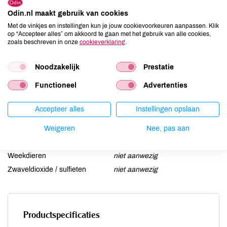
Ei
niet aanwezig
Odin.nl maakt gebruik van cookies
Gluten
kan bevatten
Met de vinkjes en instellingen kun je jouw cookievoorkeuren aanpassen. Klik
op “Accepteer alles” om akkoord te gaan met het gebruik van alle cookies,
Lactose
niet aanwezig
zoals beschreven in onze
cookieverklaring
.
Lupine
niet aanwezig
Mosterd
niet aanwezig
Noodzakelijk
Prestatie
Noten
aanwezig
Functioneel
Advertenties
Schaaldieren
niet aanwezig
Selderij
niet aanwezig
Accepteer alles
Instellingen opslaan
Sesam
kan bevatten
Soja
Weigeren
kan bevatten
Nee, pas aan
Vis
niet aanwezig
Weekdieren
niet aanwezig
Zwaveldioxide / sulfieten
niet aanwezig
Productspecificaties