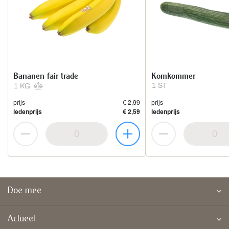
Bananen fair trade
Komkommer
1 ST
1 KG
prijs
€ 2,99
prijs
ledenprijs
€ 2,59
ledenprijs
Doe mee
Actueel