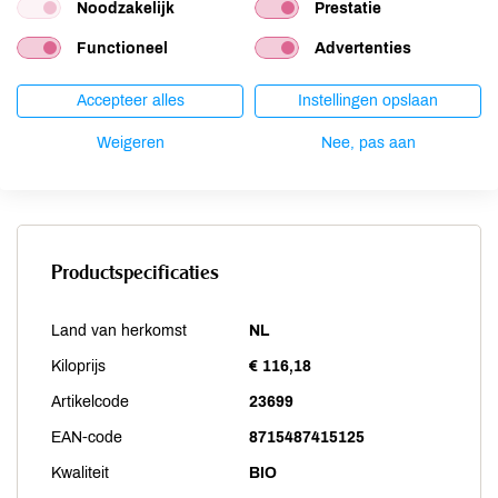
Noodzakelijk
Prestatie
Selderij
niet aanwezig
Functioneel
Advertenties
Sesam
niet aanwezig
Soja
niet aanwezig
Accepteer alles
Instellingen opslaan
Vis
niet aanwezig
Weekdieren
Weigeren
niet aanwezig
Nee, pas aan
Zwaveldioxide / sulfieten
niet aanwezig
Productspecificaties
Land van herkomst
NL
Kiloprijs
€ 116,18
Artikelcode
23699
EAN-code
8715487415125
Kwaliteit
BIO