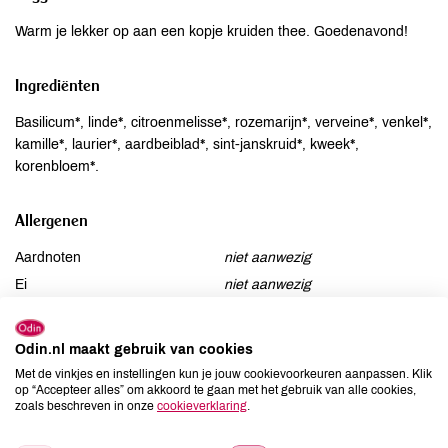
Warm je lekker op aan een kopje kruiden thee. Goedenavond!
Ingrediënten
Basilicum*, linde*, citroenmelisse*, rozemarijn*, verveine*, venkel*,
kamille*, laurier*, aardbeiblad*, sint-janskruid*, kweek*,
korenbloem*.
Allergenen
Aardnoten
niet aanwezig
Ei
niet aanwezig
Gluten
niet aanwezig
Lactose
niet aanwezig
Odin.nl maakt gebruik van cookies
Lupine
niet aanwezig
Met de vinkjes en instellingen kun je jouw cookievoorkeuren aanpassen. Klik
op “Accepteer alles” om akkoord te gaan met het gebruik van alle cookies,
Mosterd
niet aanwezig
zoals beschreven in onze
cookieverklaring
.
Noten
niet aanwezig
Schaaldieren
niet aanwezig