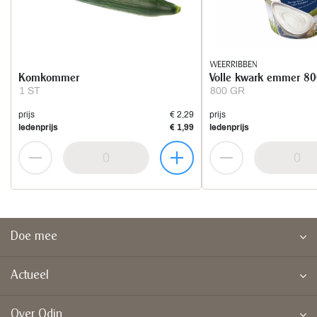
WEERRIBBEN
Komkommer
Volle kwark emmer 80
1 ST
800 GR
prijs
€ 2,29
prijs
ledenprijs
€ 1,99
ledenprijs
Doe mee
Actueel
Over Odin