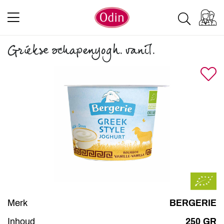
Griekse schapenyogh. vanil.
Merk
BERGERIE
Inhoud
250 GR