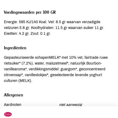
Voedingswaarden per 100 GR
Energie: 585 KJ/140 Kcal. Vet: 8.5 gr waarvan verzadigde
vetzuren 5.8 gr. Koolhydraten: 11.5 gr waarvan suiker 11 gr.
Eiwitten: 4.2 gr. Zout: 0.1 gr.
Ingrediënten
Gepasteuriseerde schapenMELK* met 10% vet, fairtrade ruwe
rietsuiker* (7,2%), water, maïszetmeel*, natuurlijk Bourbon-
vanillearoma*, verdikkingsmiddel: guargom*, geconcentreerd
citroensap*, vanillestokjes*, geselecteerde levende yoghurt
culturen (MELK).
Allergenen
Aardnoten
niet aanwezig
Ei
niet aanwezig