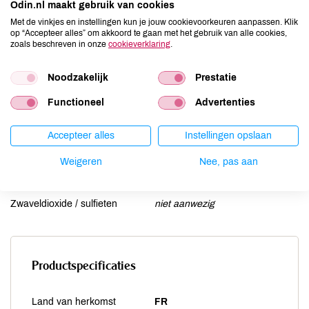
Gluten
niet aanwezig
Odin.nl maakt gebruik van cookies
Lactose
aanwezig
Met de vinkjes en instellingen kun je jouw cookievoorkeuren aanpassen. Klik
op “Accepteer alles” om akkoord te gaan met het gebruik van alle cookies,
Lupine
niet aanwezig
zoals beschreven in onze
cookieverklaring
.
Mosterd
niet aanwezig
Noten
niet aanwezig
Noodzakelijk
Prestatie
Schaaldieren
niet aanwezig
Functioneel
Advertenties
Selderij
niet aanwezig
Sesam
niet aanwezig
Accepteer alles
Instellingen opslaan
Soja
niet aanwezig
Weigeren
Nee, pas aan
Vis
niet aanwezig
Weekdieren
niet aanwezig
Zwaveldioxide / sulfieten
niet aanwezig
Productspecificaties
Land van herkomst
FR