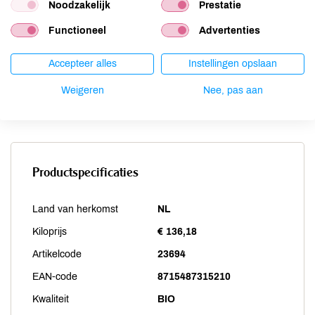
Noodzakelijk
Prestatie
Selderij
niet aanwezig
Functioneel
Advertenties
Sesam
niet aanwezig
Soja
niet aanwezig
Accepteer alles
Instellingen opslaan
Vis
niet aanwezig
Weekdieren
Weigeren
niet aanwezig
Nee, pas aan
Zwaveldioxide / sulfieten
niet aanwezig
Productspecificaties
Land van herkomst
NL
Kiloprijs
€ 136,18
Artikelcode
23694
EAN-code
8715487315210
Kwaliteit
BIO