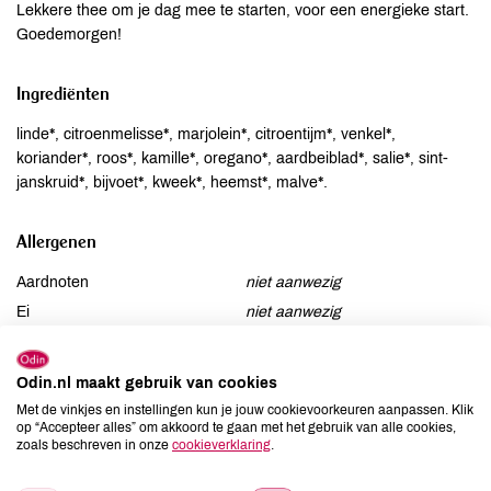
Lekkere thee om je dag mee te starten, voor een energieke start.
Goedemorgen!
Ingrediënten
linde*, citroenmelisse*, marjolein*, citroentijm*, venkel*,
koriander*, roos*, kamille*, oregano*, aardbeiblad*, salie*, sint-
janskruid*, bijvoet*, kweek*, heemst*, malve*.
Allergenen
Aardnoten
niet aanwezig
Ei
niet aanwezig
Gluten
niet aanwezig
Lactose
niet aanwezig
Odin.nl maakt gebruik van cookies
Lupine
niet aanwezig
Met de vinkjes en instellingen kun je jouw cookievoorkeuren aanpassen. Klik
op “Accepteer alles” om akkoord te gaan met het gebruik van alle cookies,
Mosterd
niet aanwezig
zoals beschreven in onze
cookieverklaring
.
Noten
niet aanwezig
Schaaldieren
niet aanwezig