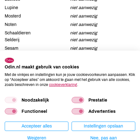
Lupine
niet aanwezig
Mosterd
niet aanwezig
Noten
niet aanwezig
Schaaldieren
niet aanwezig
Selderij
niet aanwezig
Sesam
niet aanwezig
Soja
niet aanwezig
Vis
niet aanwezig
Odin.nl maakt gebruik van cookies
Weekdieren
niet aanwezig
Met de vinkjes en instellingen kun je jouw cookievoorkeuren aanpassen. Klik
op “Accepteer alles” om akkoord te gaan met het gebruik van alle cookies,
Zwaveldioxide / sulfieten
niet aanwezig
zoals beschreven in onze
cookieverklaring
.
Noodzakelijk
Prestatie
Productspecificaties
Functioneel
Advertenties
Accepteer alles
Instellingen opslaan
Land van herkomst
NL
Kiloprijs
€ 35,80
Weigeren
Nee, pas aan