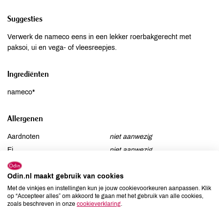
Suggesties
Verwerk de nameco eens in een lekker roerbakgerecht met
paksoi, ui en vega- of vleesreepjes.
Ingrediënten
nameco*
Allergenen
Aardnoten
niet aanwezig
Ei
niet aanwezig
Gluten
niet aanwezig
Lactose
Odin.nl maakt gebruik van cookies
niet aanwezig
Met de vinkjes en instellingen kun je jouw cookievoorkeuren aanpassen. Klik
Lupine
niet aanwezig
op “Accepteer alles” om akkoord te gaan met het gebruik van alle cookies,
Mosterd
niet aanwezig
zoals beschreven in onze
cookieverklaring
.
Noten
niet aanwezig