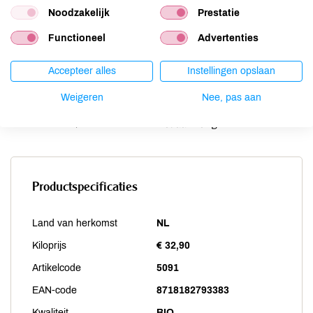
Noodzakelijk
Prestatie
Schaaldieren
niet aanwezig
Selderij
niet aanwezig
Functioneel
Advertenties
Sesam
niet aanwezig
Soja
niet aanwezig
Accepteer alles
Instellingen opslaan
Vis
niet aanwezig
Weigeren
Nee, pas aan
Weekdieren
niet aanwezig
Zwaveldioxide / sulfieten
niet aanwezig
Productspecificaties
Land van herkomst
NL
Kiloprijs
€ 32,90
Artikelcode
5091
EAN-code
8718182793383
Kwaliteit
BIO