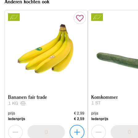
Anderen kochten ook
Bananen fair trade
Komkommer
1 ST
1 KG
prijs
€ 2,99
prijs
ledenprijs
€ 2,59
ledenprijs