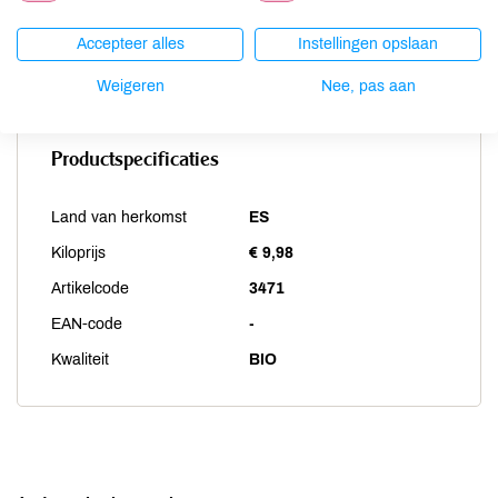
Weekdieren
niet aanwezig
Accepteer alles
Instellingen opslaan
Zwaveldioxide / sulfieten
niet aanwezig
Weigeren
Nee, pas aan
Productspecificaties
Land van herkomst
ES
Kiloprijs
€ 9,98
Artikelcode
3471
EAN-code
-
Kwaliteit
BIO