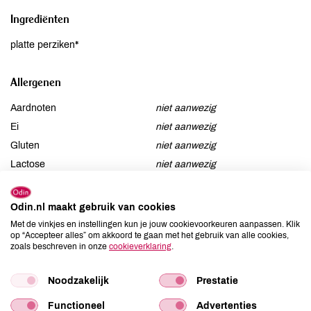
Ingrediënten
platte perziken*
Allergenen
Aardnoten
niet aanwezig
Ei
niet aanwezig
Gluten
niet aanwezig
Lactose
niet aanwezig
Lupine
niet aanwezig
Mosterd
niet aanwezig
Odin.nl maakt gebruik van cookies
Noten
niet aanwezig
Met de vinkjes en instellingen kun je jouw cookievoorkeuren aanpassen. Klik
op “Accepteer alles” om akkoord te gaan met het gebruik van alle cookies,
Schaaldieren
niet aanwezig
zoals beschreven in onze
cookieverklaring
.
Selderij
niet aanwezig
Sesam
niet aanwezig
Noodzakelijk
Prestatie
Soja
niet aanwezig
Functioneel
Advertenties
Vis
niet aanwezig