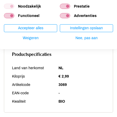
Sesam
niet aanwezig
Noodzakelijk
Prestatie
Soja
niet aanwezig
Functioneel
Advertenties
Vis
niet aanwezig
Weekdieren
niet aanwezig
Accepteer alles
Instellingen opslaan
Zwaveldioxide / sulfieten
niet aanwezig
Weigeren
Nee, pas aan
Productspecificaties
Land van herkomst
NL
Kiloprijs
€ 2,99
Artikelcode
3069
EAN-code
-
Kwaliteit
BIO