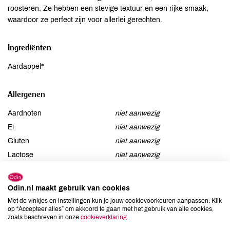
roosteren. Ze hebben een stevige textuur en een rijke smaak,
waardoor ze perfect zijn voor allerlei gerechten.
Ingrediënten
Aardappel*
Allergenen
Aardnoten
niet aanwezig
Ei
niet aanwezig
Gluten
niet aanwezig
Lactose
niet aanwezig
Lupine
niet aanwezig
Mosterd
niet aanwezig
Odin.nl maakt gebruik van cookies
Noten
niet aanwezig
Met de vinkjes en instellingen kun je jouw cookievoorkeuren aanpassen. Klik
op “Accepteer alles” om akkoord te gaan met het gebruik van alle cookies,
Schaaldieren
niet aanwezig
zoals beschreven in onze
cookieverklaring
.
Selderij
niet aanwezig