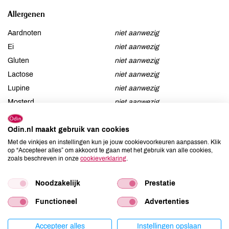
Allergenen
Aardnoten
niet aanwezig
Ei
niet aanwezig
Gluten
niet aanwezig
Lactose
niet aanwezig
Lupine
niet aanwezig
Mosterd
niet aanwezig
Noten
niet aanwezig
Odin.nl maakt gebruik van cookies
Schaaldieren
niet aanwezig
Selderij
niet aanwezig
Met de vinkjes en instellingen kun je jouw cookievoorkeuren aanpassen. Klik
op “Accepteer alles” om akkoord te gaan met het gebruik van alle cookies,
Sesam
niet aanwezig
zoals beschreven in onze
cookieverklaring
.
Soja
niet aanwezig
Vis
niet aanwezig
Noodzakelijk
Prestatie
Weekdieren
niet aanwezig
Functioneel
Advertenties
Zwaveldioxide / sulfieten
niet aanwezig
Accepteer alles
Instellingen opslaan