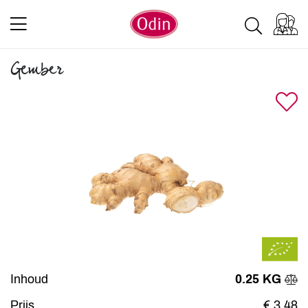
Gember
Inhoud
0.25 KG
Prijs
€ 3,48