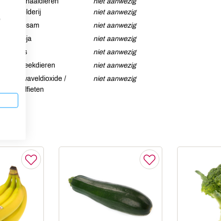
Schaaldieren
niet aanwezig
Selderij
niet aanwezig
p
Sesam
niet aanwezig
Soja
niet aanwezig
Vis
niet aanwezig
Weekdieren
niet aanwezig
Zwaveldioxide /
niet aanwezig
sulfieten