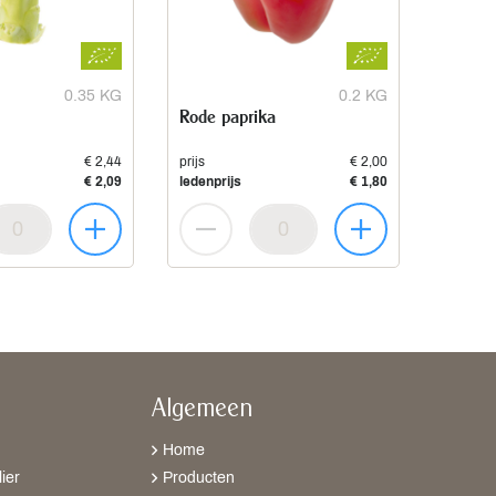
0.35 KG
0.2 KG
Rode paprika
€ 2,44
prijs
€ 2,00
€ 2,09
ledenprijs
€ 1,80
Algemeen
Home
ier
Producten