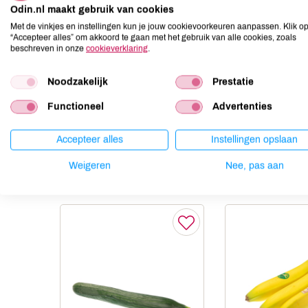
Aardnoten
niet aanwezig
Odin.nl maakt gebruik van cookies
Ei
niet aanwezig
Met de vinkjes en instellingen kun je jouw cookievoorkeuren aanpassen. Klik o
“Accepteer alles” om akkoord te gaan met het gebruik van alle cookies, zoals
Gluten
niet aanwezig
beschreven in onze
cookieverklaring
.
Lactose
niet aanwezig
Lupine
niet aanwezig
Noodzakelijk
Prestatie
Mosterd
niet aanwezig
Functioneel
Advertenties
Noten
niet aanwezig
Accepteer alles
Instellingen opslaan
Weigeren
Nee, pas aan
Anderen kochten ook