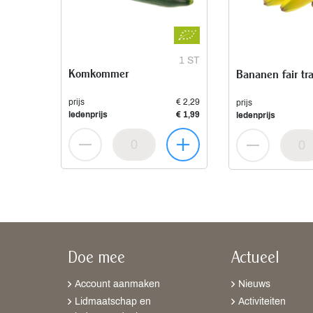
1 ST
Komkommer
Bananen fair tr
prijs
€ 2,29
prijs
ledenprijs
€ 1,99
ledenprijs
Doe mee
Actueel
Account aanmaken
Nieuws
Lidmaatschap en
Activiteiten