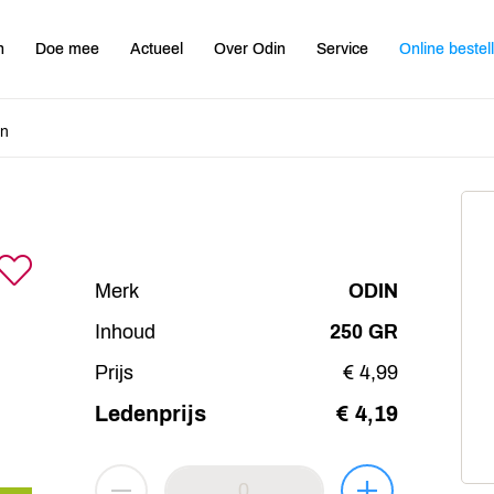
n
Doe mee
Actueel
Over Odin
Service
Online bestel
en
Merk
ODIN
Inhoud
250 GR
Prijs
€ 4,99
Ledenprijs
€ 4,19