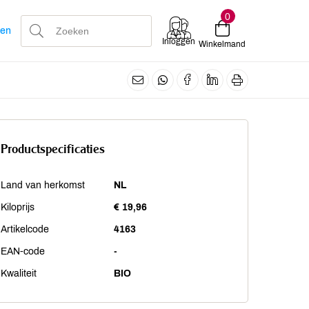
0
len
Inloggen
Winkelmand
Productspecificaties
Land van herkomst
NL
Kiloprijs
€ 19,96
Artikelcode
4163
EAN-code
-
Kwaliteit
BIO