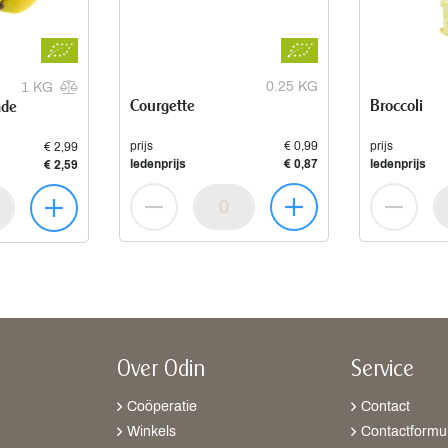
0.25 KG
1 KG
Courgette
Broccoli
ade
prijs
€ 0,99
prijs
€ 2,99
ledenprijs
€ 0,87
ledenprijs
€ 2,59
Over Odin
Service
Coöperatie
Contact
Winkels
Contactformul