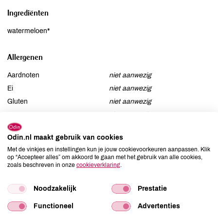
Ingrediënten
watermeloen*
Allergenen
Aardnoten
niet aanwezig
Ei
niet aanwezig
Gluten
niet aanwezig
Lactose
niet aanwezig
Lupine
niet aanwezig
Odin.nl maakt gebruik van cookies
Mosterd
niet aanwezig
Met de vinkjes en instellingen kun je jouw cookievoorkeuren aanpassen. Klik
Noten
niet aanwezig
op “Accepteer alles” om akkoord te gaan met het gebruik van alle cookies,
zoals beschreven in onze
cookieverklaring
.
Schaaldieren
niet aanwezig
Selderij
niet aanwezig
Noodzakelijk
Prestatie
Sesam
niet aanwezig
Soja
niet aanwezig
Functioneel
Advertenties
Vis
niet aanwezig