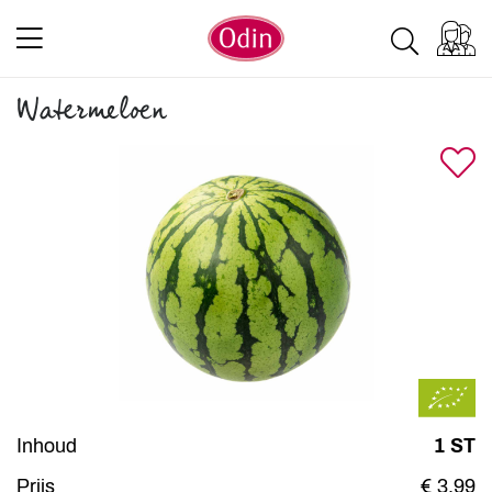
Watermeloen
Inhoud
1 ST
Prijs
€ 3,99