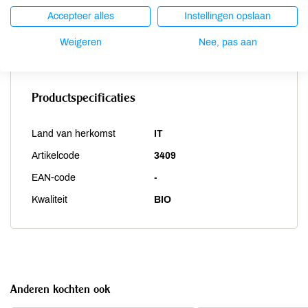
Accepteer alles
Instellingen opslaan
Weekdieren
niet aanwezig
Zwaveldioxide / sulfieten
niet aanwezig
Weigeren
Nee, pas aan
Productspecificaties
Land van herkomst
IT
Artikelcode
3409
EAN-code
-
Kwaliteit
BIO
Anderen kochten ook