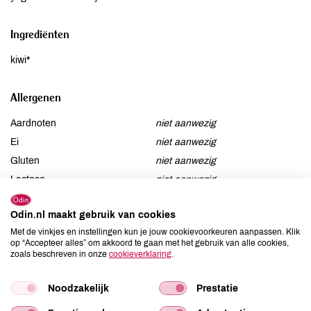
Ingrediënten
kiwi*
Allergenen
Aardnoten
niet aanwezig
Ei
niet aanwezig
Gluten
niet aanwezig
Lactose
niet aanwezig
Lupine
niet aanwezig
Odin.nl maakt gebruik van cookies
Mosterd
niet aanwezig
Met de vinkjes en instellingen kun je jouw cookievoorkeuren aanpassen. Klik
Noten
niet aanwezig
op “Accepteer alles” om akkoord te gaan met het gebruik van alle cookies,
Schaaldieren
zoals beschreven in onze
cookieverklaring
niet aanwezig
.
Selderij
niet aanwezig
Noodzakelijk
Prestatie
Sesam
niet aanwezig
Soja
niet aanwezig