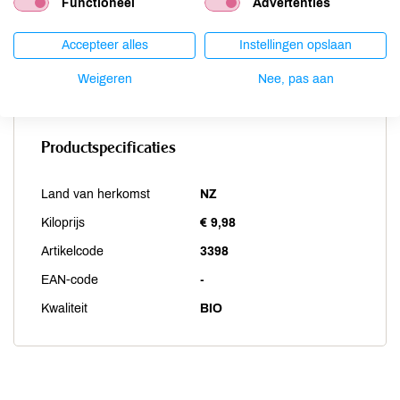
Functioneel
Advertenties
Vis
niet aanwezig
Weekdieren
niet aanwezig
Accepteer alles
Instellingen opslaan
Zwaveldioxide / sulfieten
niet aanwezig
Weigeren
Nee, pas aan
Productspecificaties
Land van herkomst
NZ
Kiloprijs
€ 9,98
Artikelcode
3398
EAN-code
-
Kwaliteit
BIO