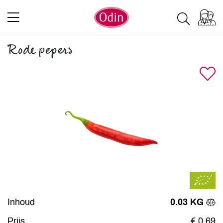
Rode pepers
Inhoud
0.03 KG
Prijs
€ 0,69