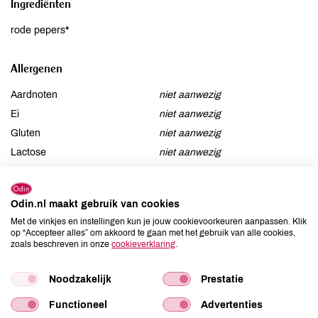
Ingrediënten
rode pepers*
Allergenen
Aardnoten
niet aanwezig
Ei
niet aanwezig
Gluten
niet aanwezig
Lactose
niet aanwezig
Lupine
niet aanwezig
Mosterd
niet aanwezig
Odin.nl maakt gebruik van cookies
Noten
niet aanwezig
Met de vinkjes en instellingen kun je jouw cookievoorkeuren aanpassen. Klik
Schaaldieren
niet aanwezig
op “Accepteer alles” om akkoord te gaan met het gebruik van alle cookies,
Selderij
zoals beschreven in onze
cookieverklaring
niet aanwezig
.
Sesam
niet aanwezig
Noodzakelijk
Prestatie
Soja
niet aanwezig
Vis
niet aanwezig
Functioneel
Advertenties