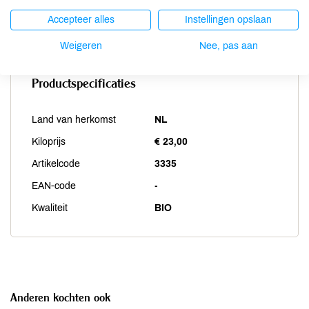
Weekdieren
niet aanwezig
Accepteer alles
Instellingen opslaan
Zwaveldioxide / sulfieten
niet aanwezig
Weigeren
Nee, pas aan
Productspecificaties
Land van herkomst
NL
Kiloprijs
€ 23,00
Artikelcode
3335
EAN-code
-
Kwaliteit
BIO
Anderen kochten ook