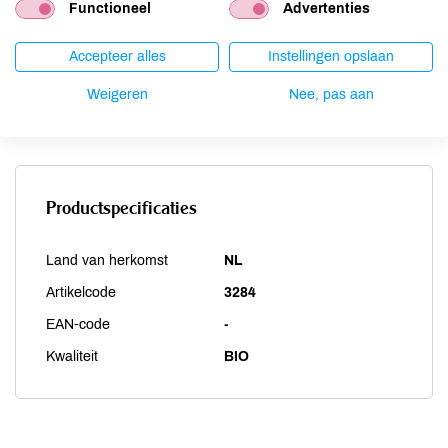
Functioneel
Advertenties
Sesam
niet aanwezig
Soja
niet aanwezig
Accepteer alles
Instellingen opslaan
Vis
niet aanwezig
Weekdieren
niet aanwezig
Weigeren
Nee, pas aan
Zwaveldioxide / sulfieten
niet aanwezig
Productspecificaties
Land van herkomst
NL
Artikelcode
3284
EAN-code
-
Kwaliteit
BIO