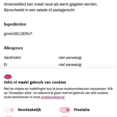
Groenselderij kan zowel rauw als warm gegeten worden.
Bijvoorbeeld in een salade of pastagerecht.
Ingrediënten
groenSELDERIJ*
Allergenen
Aardnoten
niet aanwezig
Ei
niet aanwezig
Gluten
niet aanwezig
Lactose
niet aanwezig
Odin.nl maakt gebruik van cookies
Lupine
niet aanwezig
Met de vinkjes en instellingen kun je jouw cookievoorkeuren aanpassen. Klik
Mosterd
niet aanwezig
op “Accepteer alles” om akkoord te gaan met het gebruik van alle cookies,
zoals beschreven in onze
cookieverklaring
.
Noten
niet aanwezig
Schaaldieren
niet aanwezig
Noodzakelijk
Prestatie
Selderij
aanwezig