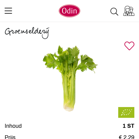
Groenselderij
Inhoud
1 ST
Prijs
€ 2,29