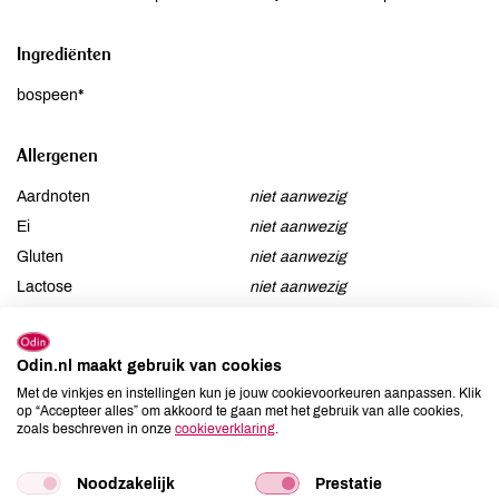
Ingrediënten
bospeen*
Allergenen
Aardnoten
niet aanwezig
Ei
niet aanwezig
Gluten
niet aanwezig
Lactose
niet aanwezig
Lupine
niet aanwezig
Mosterd
niet aanwezig
Odin.nl maakt gebruik van cookies
Noten
niet aanwezig
Met de vinkjes en instellingen kun je jouw cookievoorkeuren aanpassen. Klik
Schaaldieren
niet aanwezig
op “Accepteer alles” om akkoord te gaan met het gebruik van alle cookies,
zoals beschreven in onze
cookieverklaring
.
Selderij
niet aanwezig
Sesam
niet aanwezig
Noodzakelijk
Prestatie
Soja
niet aanwezig