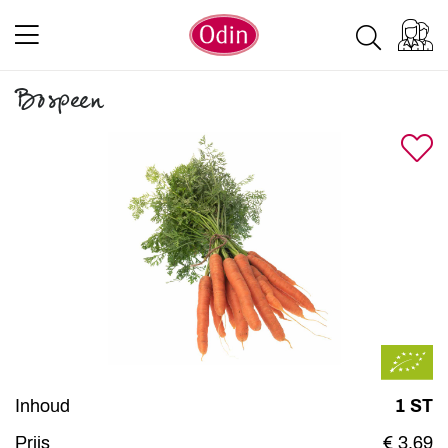
Bospeen
Inhoud
1 ST
Prijs
€ 3,69