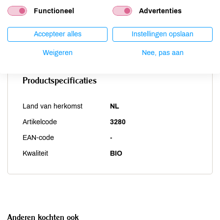
Vis
niet aanwezig
Functioneel
Advertenties
Weekdieren
niet aanwezig
Accepteer alles
Instellingen opslaan
Zwaveldioxide / sulfieten
niet aanwezig
Weigeren
Nee, pas aan
Productspecificaties
Land van herkomst
NL
Artikelcode
3280
EAN-code
-
Kwaliteit
BIO
Anderen kochten ook