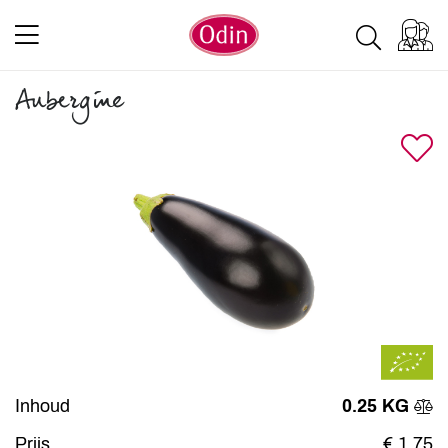
Aubergine
Inhoud
0.25 KG
Prijs
€ 1,75