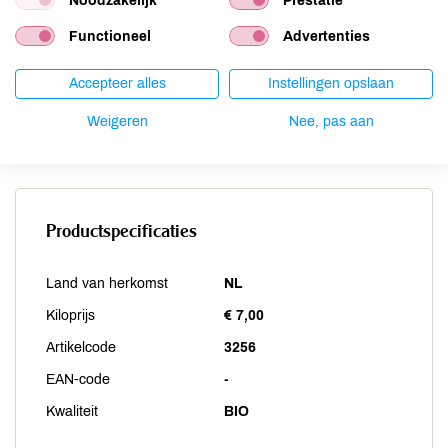
Noodzakelijk
Prestatie
Selderij
niet aanwezig
Sesam
niet aanwezig
Functioneel
Advertenties
Soja
niet aanwezig
Accepteer alles
Instellingen opslaan
Vis
niet aanwezig
Weekdieren
niet aanwezig
Weigeren
Nee, pas aan
Zwaveldioxide / sulfieten
niet aanwezig
Productspecificaties
Land van herkomst
NL
Kiloprijs
€ 7,00
Artikelcode
3256
EAN-code
-
Kwaliteit
BIO