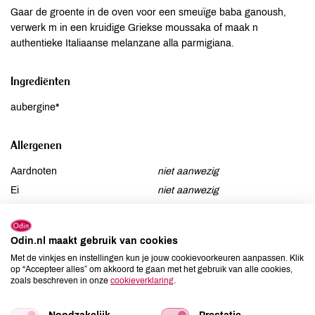
Gaar de groente in de oven voor een smeuïge baba ganoush,
verwerk m in een kruidige Griekse moussaka of maak n
authentieke Italiaanse melanzane alla parmigiana.
Ingrediënten
aubergine*
Allergenen
Aardnoten
niet aanwezig
Ei
niet aanwezig
Gluten
niet aanwezig
Lactose
niet aanwezig
Odin.nl maakt gebruik van cookies
Lupine
niet aanwezig
Met de vinkjes en instellingen kun je jouw cookievoorkeuren aanpassen. Klik
Mosterd
niet aanwezig
op “Accepteer alles” om akkoord te gaan met het gebruik van alle cookies,
zoals beschreven in onze
cookieverklaring
.
Noten
niet aanwezig
Schaaldieren
niet aanwezig