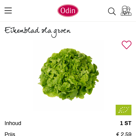
Eikenblad sla groen
Inhoud
1 ST
Prijs
€ 2,59