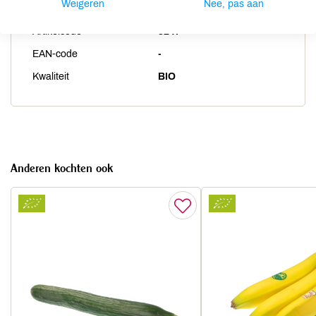
Weigeren
Nee, pas aan
Land van herkomst
NL
Artikelcode
3247
EAN-code
-
Kwaliteit
BIO
Anderen kochten ook