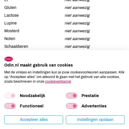
Gluten
niet aanwezig
Lactose
niet aanwezig
Lupine
niet aanwezig
Mosterd
niet aanwezig
Noten
niet aanwezig
Schaaldieren
niet aanwezig
Selderij
niet aanwezig
Sesam
niet aanwezig
Odin.nl maakt gebruik van cookies
Soja
niet aanwezig
Met de vinkjes en instellingen kun je jouw cookievoorkeuren aanpassen. Klik
Vis
niet aanwezig
op “Accepteer alles” om akkoord te gaan met het gebruik van alle cookies,
zoals beschreven in onze
cookieverklaring
.
Weekdieren
niet aanwezig
Zwaveldioxide / sulfieten
niet aanwezig
Noodzakelijk
Prestatie
Functioneel
Advertenties
Productspecificaties
Accepteer alles
Instellingen opslaan